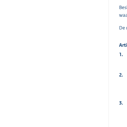
Bes
waa
De 
Art
1.
2.
3.