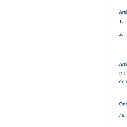
Art
1.
2.
Art
Dit
de 
Ond
Aldu