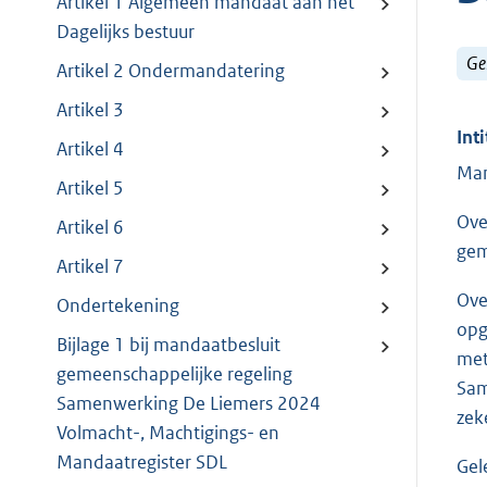
Artikel 1 Algemeen mandaat aan het
Dagelijks bestuur
Ge
Artikel 2 Ondermandatering
Artikel 3
Inti
Artikel 4
Man
Artikel 5
Ove
Artikel 6
gem
Artikel 7
Ove
Ondertekening
opg
Bijlage 1 bij mandaatbesluit
met
gemeenschappelijke regeling
Sam
Samenwerking De Liemers 2024
zek
Volmacht-, Machtigings- en
Mandaatregister SDL
Gel