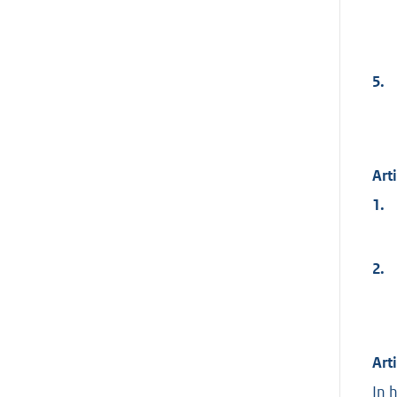
5.
Art
1.
2.
Art
In 