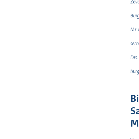
Zeve
Burg
Mr. 
secr
Drs.
bur
B
S
M