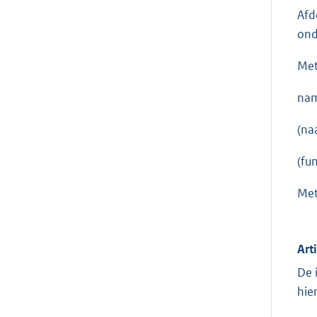
Afd
ond
Met
nam
(na
(fu
Met
Art
De 
hie