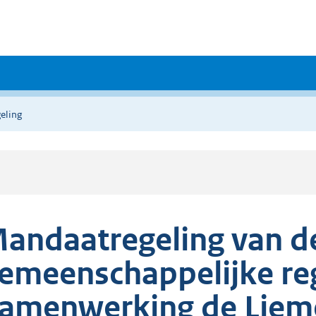
eling
andaatregeling van d
emeenschappelijke re
amenwerking de Liem