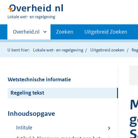
U
Lokale wet- en regelgeving
bent
Primaire
hier:
Andere
Overheid.nl
Zoeken
Uitgebreid Zoeken
sites
navigatie
binnen
U bent hier:
Lokale wet- en regelgeving
Uitgebreid zoeken
Reg
Wetstechnische informatie
Regeling tekst
M
Inhoudsopgave
g
Intitule
S