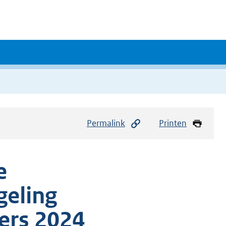
Permalink
Printen
e
geling
ers 2024