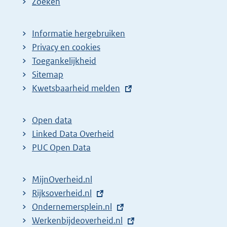
Zoeken
Informatie hergebruiken
Privacy en cookies
Toegankelijkheid
Sitemap
E
Kwetsbaarheid melden
x
t
Open data
e
Linked Data Overheid
r
PUC Open Data
n
e
MijnOverheid.nl
l
E
Rijksoverheid.nl
i
x
E
Ondernemersplein.nl
n
t
x
E
Werkenbijdeoverheid.nl
k