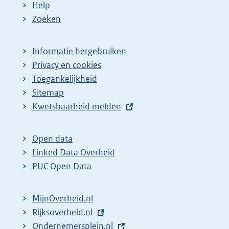
Help
Zoeken
Informatie hergebruiken
Privacy en cookies
Toegankelijkheid
Sitemap
E
Kwetsbaarheid melden
x
t
Open data
e
Linked Data Overheid
r
PUC Open Data
n
e
MijnOverheid.nl
l
E
Rijksoverheid.nl
i
x
E
Ondernemersplein.nl