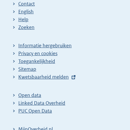
Contact
English
Help
Zoeken
Informatie hergebruiken
Privacy en cookies
Toegankelijkheid
Sitemap
E
Kwetsbaarheid melden
x
t
Open data
e
Linked Data Overheid
r
PUC Open Data
n
e
MijnOverheid.nl