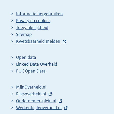
Informatie hergebruiken
Privacy en cookies
Toegankelijkheid
Sitemap
E
Kwetsbaarheid melden
x
t
Open data
e
Linked Data Overheid
r
PUC Open Data
n
e
MijnOverheid.nl
l
E
Rijksoverheid.nl
i
x
E
Ondernemersplein.nl
n
t
x
E
Werkenbijdeoverheid.nl
k