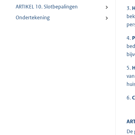
ARTIKEL 10. Slotbepalingen
3.
H
bek
Ondertekening
per
4.
P
bed
bij
5.
H
van
hui
6.
C
ART
De 