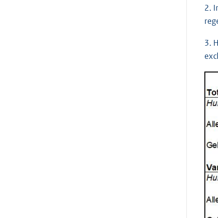
2. 
reg
3. 
exc