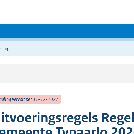
eling
geling vervalt per 31-12-2027
itvoeringsregels Rege
emeente Tynaarlo 202