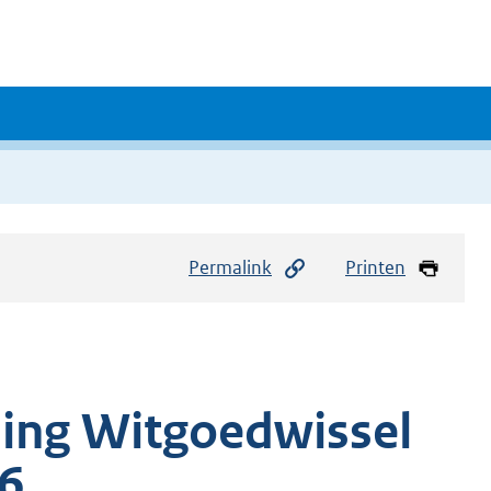
Permalink
Printen
ling Witgoedwissel
6