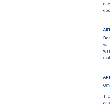
ene
doo
ART
De 
waa
waa
mak
ART
Om 
1. 
een