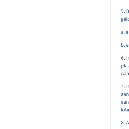
5. 
gel
a. 
b. 
6. 
pla
Aan
7. 
aan
aan
loti
8. 