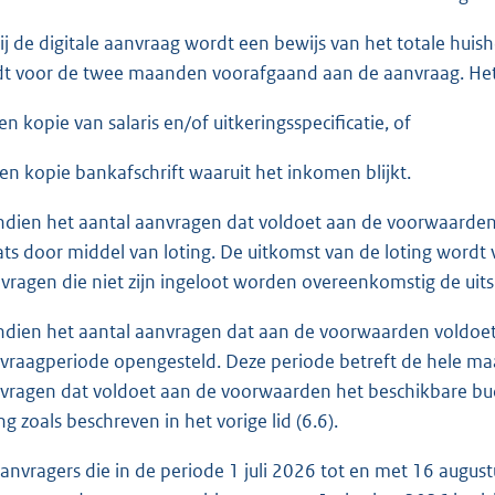
Bij de digitale aanvraag wordt een bewijs van het totale h
dt voor de twee maanden voorafgaand aan de aanvraag. Het
een kopie van salaris en/of uitkeringsspecificatie, of
een kopie bankafschrift waaruit het inkomen blijkt.
Indien het aantal aanvragen dat voldoet aan de voorwaarden 
ats door middel van loting. De uitkomst van de loting wordt v
vragen die niet zijn ingeloot worden overeenkomstig de uitsl
Indien het aantal aanvragen dat aan de voorwaarden voldoet
vraagperiode opengesteld. Deze periode betreft de hele maa
vragen dat voldoet aan de voorwaarden het beschikbare budg
ng zoals beschreven in het vorige lid (6.6).
Aanvragers die in de periode 1 juli 2026 tot en met 16 aug