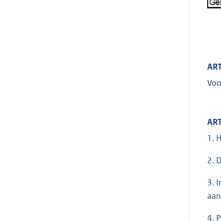
ART
Voo
ART
1. 
2. 
3. 
aan
4. 