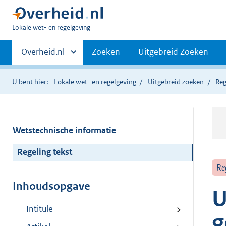
U
Lokale wet- en regelgeving
bent
Primaire
hier:
Andere
Overheid.nl
Zoeken
Uitgebreid Zoeken
sites
navigatie
binnen
U bent hier:
Lokale wet- en regelgeving
Uitgebreid zoeken
Reg
Wetstechnische informatie
Regeling tekst
Re
Inhoudsopgave
U
Intitule
g