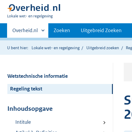
U
Lokale wet- en regelgeving
bent
Primaire
hier:
Andere
Overheid.nl
Zoeken
Uitgebreid Zoeken
sites
navigatie
binnen
U bent hier:
Lokale wet- en regelgeving
Uitgebreid zoeken
Reg
Wetstechnische informatie
Regeling tekst
S
Inhoudsopgave
2
Intitule