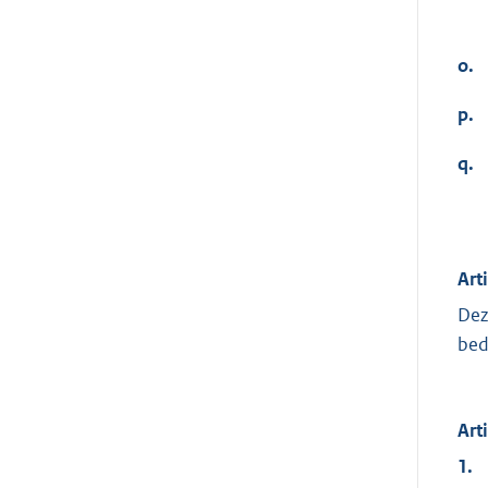
o.
p.
q.
Art
Dez
bed
Art
1.