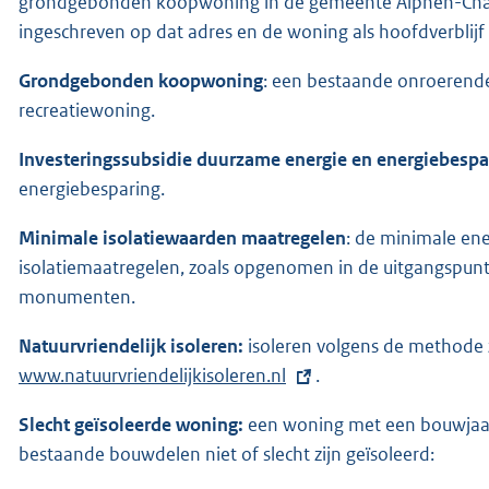
grondgebonden koopwoning in de gemeente Alphen-Chaam,
ingeschreven op dat adres en de woning als hoofdverblijf 
Grondgebonden koopwoning
: een bestaande onroerende
recreatiewoning.
Investeringssubsidie duurzame energie en energiebespa
energiebesparing.
Minimale isolatiewaarden maatregelen
: de minimale ene
isolatiemaatregelen, zoals opgenomen in de uitgangspun
monumenten.
Natuurvriendelijk isoleren:
isoleren volgens de methode 
www.natuurvriendelijkisoleren.nl
.
Slecht geïsoleerde woning:
een woning met een bouwjaar
bestaande bouwdelen niet of slecht zijn geïsoleerd: