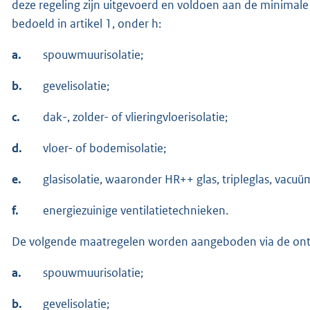
deze regeling zijn uitgevoerd en voldoen aan de minimale
bedoeld in artikel 1, onder h:
a.
spouwmuurisolatie;
b.
gevelisolatie;
c.
dak-, zolder- of vlieringvloerisolatie;
d.
vloer- of bodemisolatie;
e.
glasisolatie, waaronder HR++ glas, tripleglas, vacuü
f.
energiezuinige ventilatietechnieken.
De volgende maatregelen worden aangeboden via de ont
a.
spouwmuurisolatie;
b.
gevelisolatie;