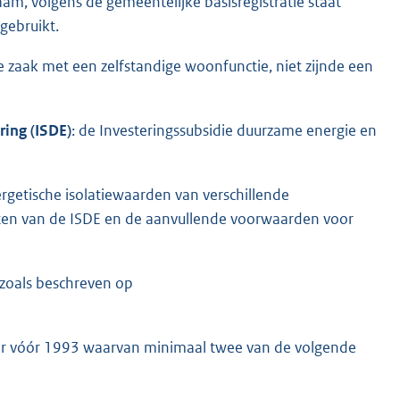
 volgens de gemeentelijke basisregistratie staat
gebruikt.
 zaak met een zelfstandige woonfunctie, niet zijnde een
ring (ISDE)
: de Investeringssubsidie duurzame energie en
rgetische isolatiewaarden van verschillende
ten van de ISDE en de aanvullende voorwaarden voor
zoals beschreven op
E
x
t
 vóór 1993 waarvan minimaal twee van de volgende
e
r