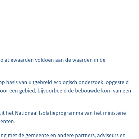
n
e
l
i
n
k
:
olatiewaarden voldoen aan de waarden in de
 op basis van uitgebreid ecologisch onderzoek, opgesteld
voor een gebied, bijvoorbeeld de bebouwde kom van een
uit het Nationaal Isolatieprogramma van het ministerie
eenten.
king met de gemeente en andere partners, adviseurs en