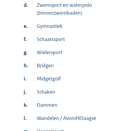
d.
Zwemsport en waterpolo
(binnenzwembaden)
e.
Gymnastiek
f.
Schaatssport
g.
Wielersport
h.
Bridgen
i.
Midgetgolf
j.
Schaken
k.
Dammen
l.
Wandelen / Avond4Daagse