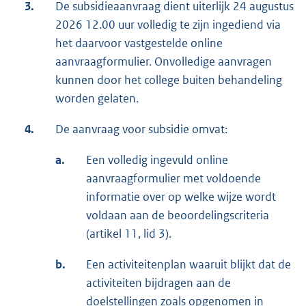
3.
De subsidieaanvraag dient uiterlijk 24 augustus
r
2026 12.00 uur volledig te zijn ingediend via
n
het daarvoor vastgestelde online
e
aanvraagformulier. Onvolledige aanvragen
l
kunnen door het college buiten behandeling
i
worden gelaten.
n
k
4.
De aanvraag voor subsidie omvat:
:
a.
Een volledig ingevuld online
aanvraagformulier met voldoende
informatie over op welke wijze wordt
voldaan aan de beoordelingscriteria
(artikel 11, lid 3).
b.
Een activiteitenplan waaruit blijkt dat de
activiteiten bijdragen aan de
doelstellingen zoals opgenomen in