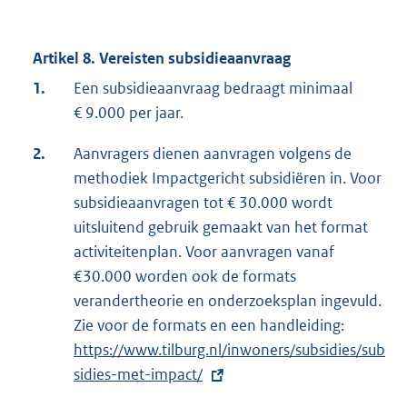
Artikel 8. Vereisten subsidieaanvraag
1.
Een subsidieaanvraag bedraagt minimaal
€ 9.000 per jaar.
2.
Aanvragers dienen aanvragen volgens de
methodiek Impactgericht subsidiëren in. Voor
subsidieaanvragen tot € 30.000 wordt
uitsluitend gebruik gemaakt van het format
activiteitenplan. Voor aanvragen vanaf
€30.000 worden ook de formats
verandertheorie en onderzoeksplan ingevuld.
Zie voor de formats en een handleiding:
E
https://www.tilburg.nl/inwoners/subsidies/sub
x
sidies-met-impact/
t
e