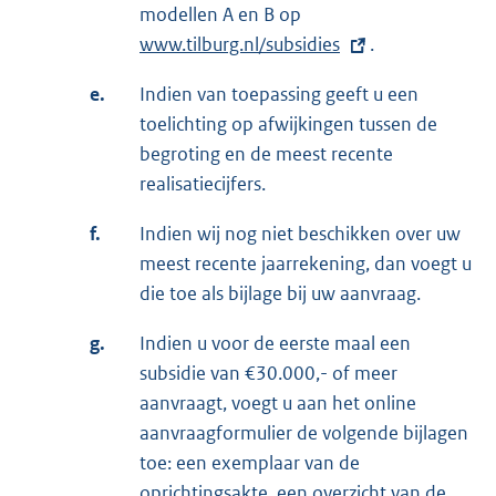
modellen A en B op
E
www.tilburg.nl/subsidies
x
.
t
e.
Indien van toepassing geeft u een
e
toelichting op afwijkingen tussen de
r
begroting en de meest recente
n
realisatiecijfers.
e
l
f.
Indien wij nog niet beschikken over uw
i
meest recente jaarrekening, dan voegt u
n
die toe als bijlage bij uw aanvraag.
k
g.
Indien u voor de eerste maal een
:
subsidie van €30.000,- of meer
aanvraagt, voegt u aan het online
aanvraagformulier de volgende bijlagen
toe: een exemplaar van de
oprichtingsakte, een overzicht van de