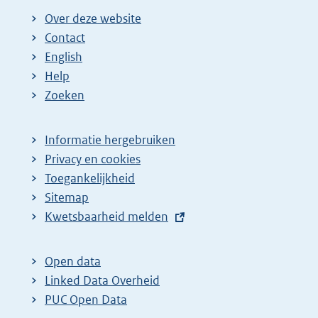
Over deze website
Contact
English
Help
Zoeken
Informatie hergebruiken
Privacy en cookies
Toegankelijkheid
Sitemap
E
Kwetsbaarheid melden
x
t
Open data
e
Linked Data Overheid
r
PUC Open Data
n