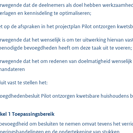
rwegende dat de deelnemers als doel hebben werkzaamheden 
verlagen en kennisdeling te optimaliseren;
et op de afspraken in het projectplan Pilot ontzorgen kwets
rwegende dat het wenselijk is om ter uitwerking hiervan va
benodigde bevoegdheden heeft om deze taak uit te voeren;
rwegende dat het om redenen van doelmatigheid wenselij
mandateren
uit vast te stellen het:
oegdhedenbesluit Pilot ontzorgen kwetsbare huishoudens bi
ikel 1 Toepassingsbereik
bevoegdheid om besluiten te nemen omvat tevens het verric
voeringshandelingen en de ondertekening van stukken.