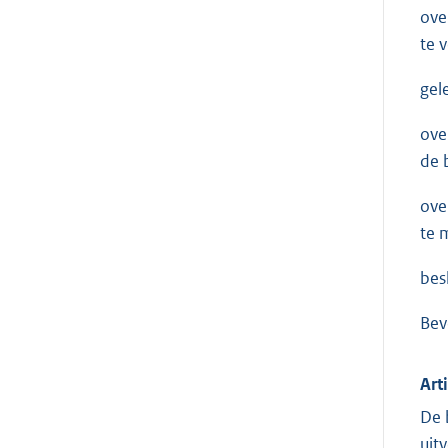
ove
te 
gel
ove
de 
ove
te 
besl
Bev
Art
De 
uit