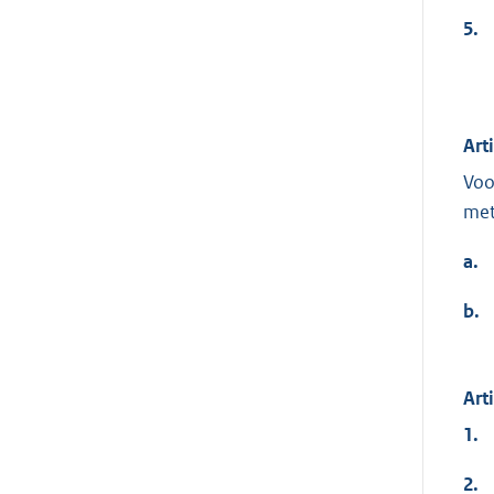
5.
Art
Voo
met
a.
b.
Art
1.
2.