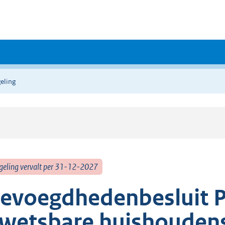
eling
geling vervalt per 31-12-2027
evoegdhedenbesluit P
wetsbare huishoudens 