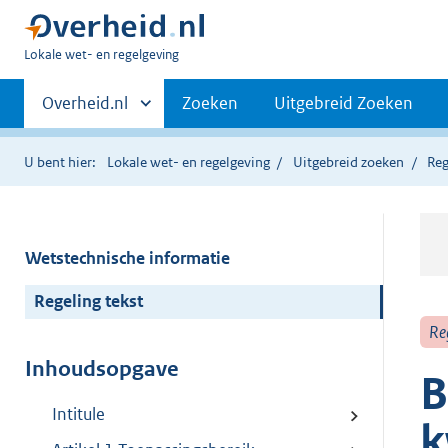
U
Lokale wet- en regelgeving
bent
Primaire
hier:
Andere
Overheid.nl
Zoeken
Uitgebreid Zoeken
sites
navigatie
binnen
U bent hier:
Lokale wet- en regelgeving
Uitgebreid zoeken
Reg
Wetstechnische informatie
Regeling tekst
Re
Inhoudsopgave
B
Intitule
k