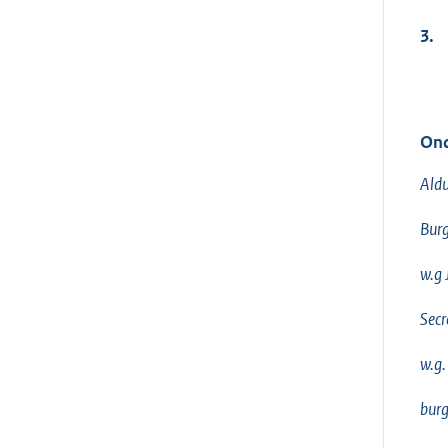
3.
Ond
Aldu
Burg
w.g 
Secr
w.g.
bur