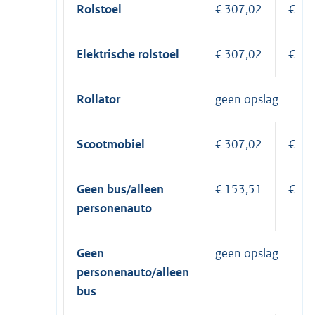
Rolstoel
€ 307,02
€ 61
Elektrische rolstoel
€ 307,02
€ 61
Rollator
geen opslag
Scootmobiel
€ 307,02
€ 61
Geen bus/alleen
€ 153,51
€ 30
personenauto
Geen
geen opslag
personenauto/alleen
bus