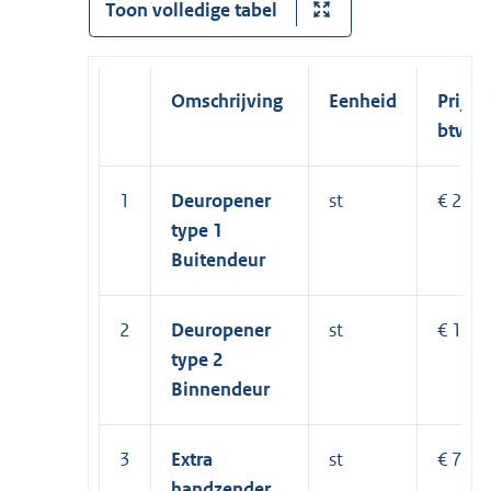
Toon volledige tabel
Omschrijving
Eenheid
Prijs e
btw
1
Deuropener
st
€ 2.28
type 1
Buitendeur
2
Deuropener
st
€ 1.41
type 2
Binnendeur
3
Extra
st
€ 77,5
handzender