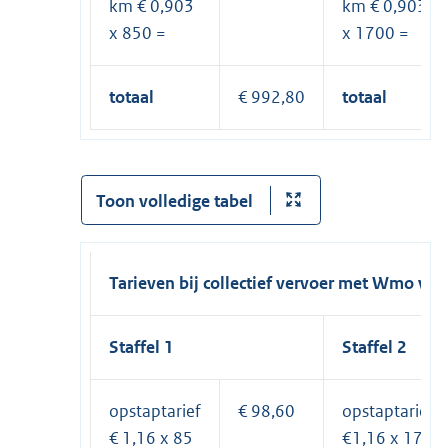
km € 0,903
km € 0,903
x 850 =
x 1700 =
totaal
€ 992,80
totaal
Toon volledige tabel
Tarieven bij collectief vervoer met Wmo ver
Staffel 1
Staffel 2
opstaptarief
€ 98,60
opstaptarief
€ 1,16 x 85
€1,16 x 170