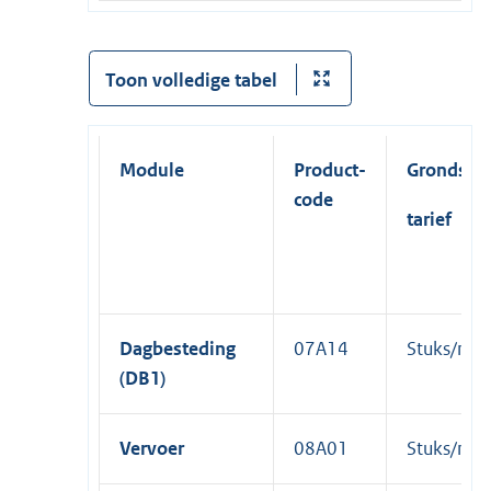
Toon volledige tabel
Module
Product-
Grondsla
code
tarief
Dagbesteding
07A14
Stuks/ma
(DB1)
Vervoer
08A01
Stuks/ma