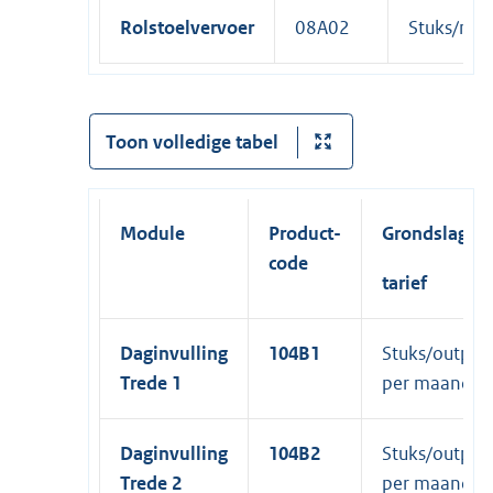
Rolstoelvervoer
08A02
Stuks/ma
Toon volledige tabel
Module
Product-
Grondslag
code
tarief
Daginvulling
104B1
Stuks/output
Trede 1
per maand
Daginvulling
104B2
Stuks/output
Trede 2
per maand