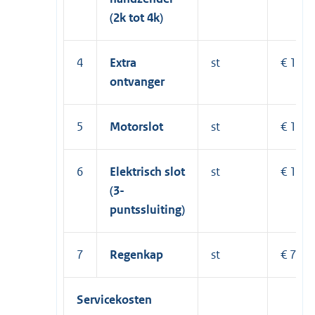
(2k tot 4k)
4
Extra
st
€ 180
ontvanger
5
Motorslot
st
€ 1.03
6
Elektrisch slot
st
€ 1.33
(3-
puntssluiting)
7
Regenkap
st
€ 78,8
Servicekosten