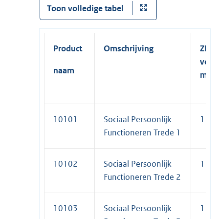
Toon volledige tabel
Product
Omschrijving
ZIN
volu
naam
max
10101
Sociaal Persoonlijk
1
Functioneren Trede 1
10102
Sociaal Persoonlijk
1
Functioneren Trede 2
10103
Sociaal Persoonlijk
1