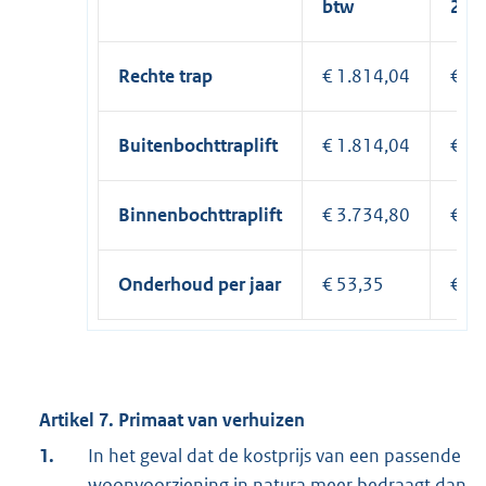
btw
21%
Rechte trap
€ 1.814,04
€ 2.
Buitenbochttraplift
€ 1.814,04
€ 2.
Binnenbochttraplift
€ 3.734,80
€ 4.
Onderhoud per jaar
€ 53,35
€ 64
Artikel 7. Primaat van verhuizen
1.
In het geval dat de kostprijs van een passende
woonvoorziening in natura meer bedraagt dan