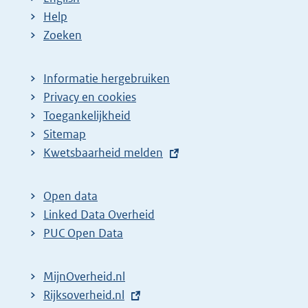
Help
Zoeken
Informatie hergebruiken
Privacy en cookies
Toegankelijkheid
Sitemap
E
Kwetsbaarheid melden
x
t
Open data
e
Linked Data Overheid
r
PUC Open Data
n
e
MijnOverheid.nl
l
E
Rijksoverheid.nl
i