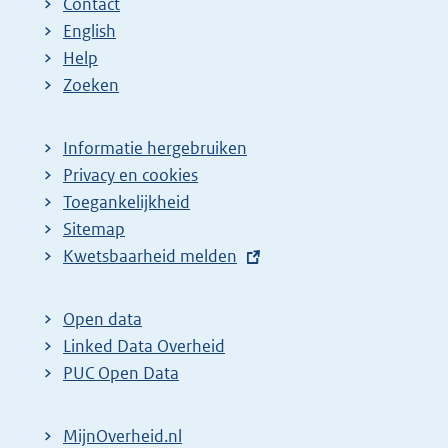
Contact
English
Help
Zoeken
Informatie hergebruiken
Privacy en cookies
Toegankelijkheid
Sitemap
E
Kwetsbaarheid melden
x
t
Open data
e
Linked Data Overheid
r
PUC Open Data
n
e
MijnOverheid.nl
l