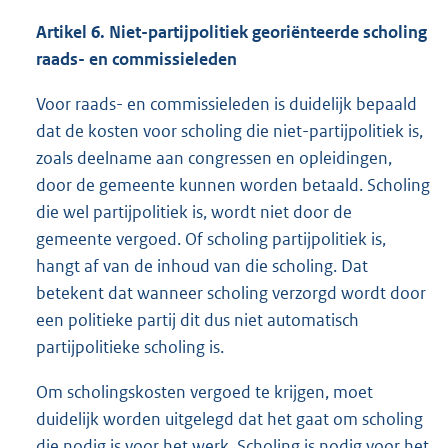
n
Artikel 6. Niet-partijpolitiek georiënteerde scholing
e
raads- en commissieleden
l
i
Voor raads- en commissieleden is duidelijk bepaald
n
dat de kosten voor scholing die niet-partijpolitiek is,
k
zoals deelname aan congressen en opleidingen,
:
door de gemeente kunnen worden betaald. Scholing
die wel partijpolitiek is, wordt niet door de
gemeente vergoed. Of scholing partijpolitiek is,
hangt af van de inhoud van die scholing. Dat
betekent dat wanneer scholing verzorgd wordt door
een politieke partij dit dus niet automatisch
partijpolitieke scholing is.
Om scholingskosten vergoed te krijgen, moet
duidelijk worden uitgelegd dat het gaat om scholing
die nodig is voor het werk. Scholing is nodig voor het