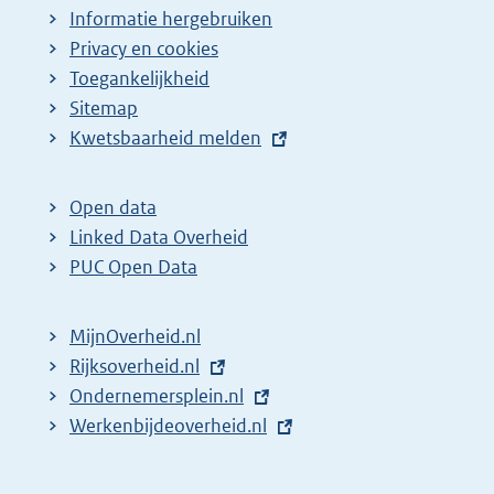
Informatie hergebruiken
Privacy en cookies
Toegankelijkheid
Sitemap
E
Kwetsbaarheid melden
x
t
Open data
e
Linked Data Overheid
r
PUC Open Data
n
e
MijnOverheid.nl
l
E
Rijksoverheid.nl
i
x
E
Ondernemersplein.nl
n
t
x
E
Werkenbijdeoverheid.nl
k
e
t
x
:
r
e
t