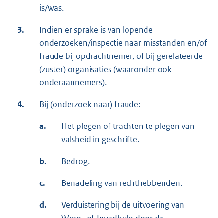
is/was.
3.
Indien er sprake is van lopende
onderzoeken/inspectie naar misstanden en/of
fraude bij opdrachtnemer, of bij gerelateerde
(zuster) organisaties (waaronder ook
onderaannemers).
4.
Bij (onderzoek naar) fraude:
a.
Het plegen of trachten te plegen van
valsheid in geschrifte.
b.
Bedrog.
c.
Benadeling van rechthebbenden.
d.
Verduistering bij de uitvoering van
Wmo- of Jeugdhulp door de