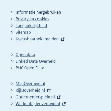
Informatie hergebruiken
Privacy en cookies
Toegankelijkheid
Sitemap
E
Kwetsbaarheid melden
x
t
Open data
e
Linked Data Overheid
r
PUC Open Data
n
e
MijnOverheid.nl
l
E
Rijksoverheid.nl
i
x
E
Ondernemersplein.nl
n
t
x
E
Werkenbijdeoverheid.nl
k
e
t
x