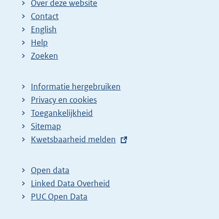
Over deze website
Contact
English
Help
Zoeken
Informatie hergebruiken
Privacy en cookies
Toegankelijkheid
Sitemap
E
Kwetsbaarheid melden
x
t
Open data
e
Linked Data Overheid
r
PUC Open Data
n
e