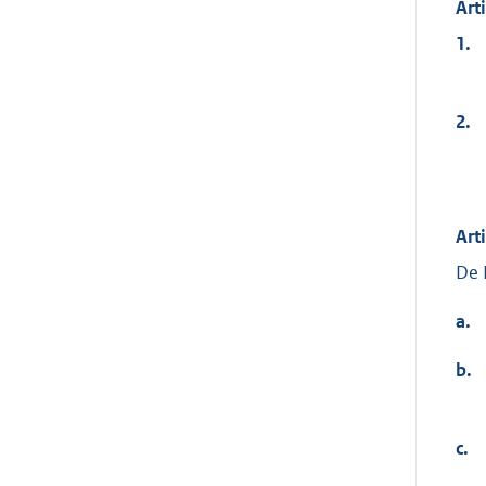
Art
1.
2.
Art
De 
a.
b.
c.