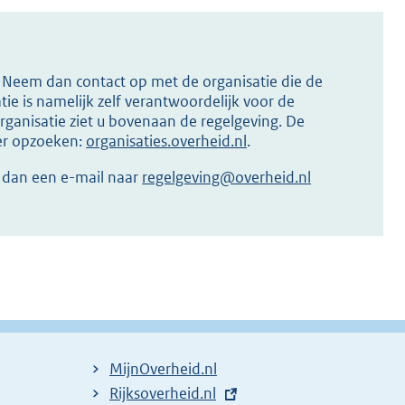
s? Neem dan contact op met de organisatie die de
ie is namelijk zelf verantwoordelijk voor de
ganisatie ziet u bovenaan de regelgeving. De
ier opzoeken:
organisaties.overheid.nl
.
r dan een e-mail naar
regelgeving@overheid.nl
MijnOverheid.nl
E
Rijksoverheid.nl