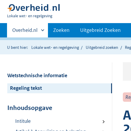
U
Lokale wet- en regelgeving
bent
Primaire
hier:
Andere
Overheid.nl
Zoeken
Uitgebreid Zoeken
sites
navigatie
binnen
U bent hier:
Lokale wet- en regelgeving
Uitgebreid zoeken
Reg
Wetstechnische informatie
Regeling tekst
Re
Inhoudsopgave
A
Intitule
2