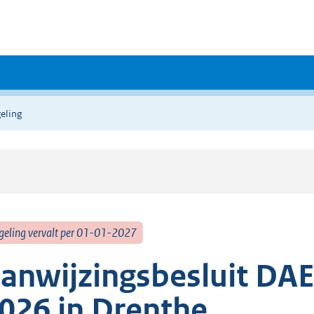
eling
geling vervalt per 01-01-2027
anwijzingsbesluit DAE
026 in Drenthe