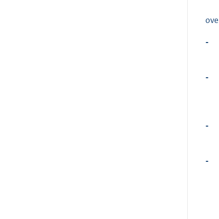
ove
-
-
-
-