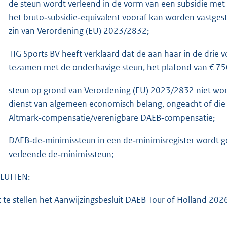
de steun wordt verleend in de vorm van een subsidie me
het bruto‑subsidie‑equivalent vooraf kan worden vastgest
zin van Verordening (EU) 2023/2832;
TIG Sports BV heeft verklaard dat de aan haar in de dri
tezamen met de onderhavige steun, het plafond van € 750.
steun op grond van Verordening (EU) 2023/2832 niet wo
dienst van algemeen economisch belang, ongeacht of die a
Altmark‑compensatie/verenigbare DAEB‑compensatie;
DAEB‑de‑minimissteun in een de‑minimisregister wordt ge
verleende de‑minimissteun;
LUITEN:
t te stellen het Aanwijzingsbesluit DAEB Tour of Holland 202