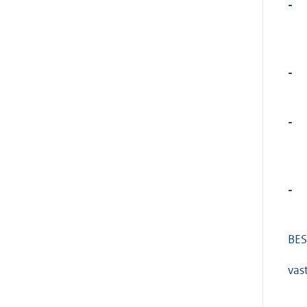
-
-
-
-
BES
vas