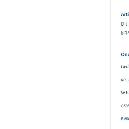
Art
Dit
gep
Ond
Ged
drs.
W.F.
Ass
Ken