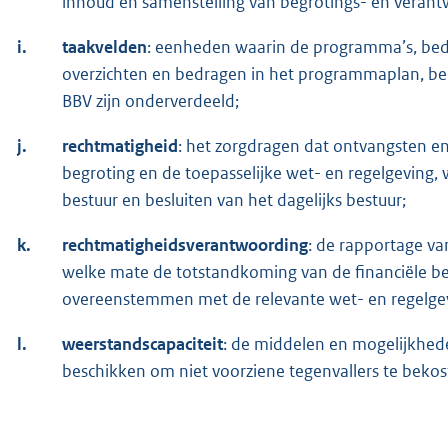
inhoud en samenstelling van begrotings- en vera
i.
taakvelden
: eenheden waarin de programma’s, bedoe
overzichten en bedragen in het programmaplan, bedoe
BBV zijn onderverdeeld;
j.
rechtmatigheid
: het zorgdragen dat ontvangsten 
begroting en de toepasselijke wet- en regelgeving
bestuur en besluiten van het dagelijks bestuur;
k.
rechtmatigheidsverantwoording
: de rapportage va
welke mate de totstandkoming van de financiële b
overeenstemmen met de relevante wet- en regelge
l.
weerstandscapaciteit
: de middelen en mogelijkhed
beschikken om niet voorziene tegenvallers te bekos