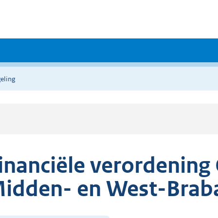
eling
inanciële verordenin
idden- en West-Brab