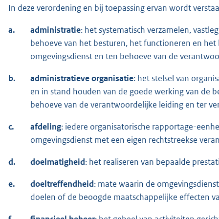
In deze verordening en bij toepassing ervan wordt versta
a.
administratie
: het systematisch verzamelen, vastle
behoeve van het besturen, het functioneren en het
omgevingsdienst en ten behoeve van de verantwoo
b.
administratieve organisatie
: het stelsel van organ
en in stand houden van de goede werking van de bes
behoeve van de verantwoordelijke leiding en ter ve
c.
afdeling
: iedere organisatorische rapportage-eenhe
omgevingsdienst met een eigen rechtstreekse veran
d.
doelmatigheid
: het realiseren van bepaalde presta
e.
doeltreffendheid
: mate waarin de omgevingsdienst 
doelen of de beoogde maatschappelijke effecten van
f.
financieel beheer
: het geheel van activiteiten geri