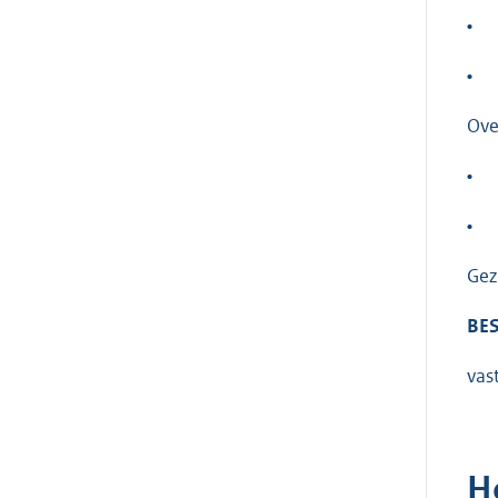
•
•
Ove
•
•
Gez
BES
vas
H