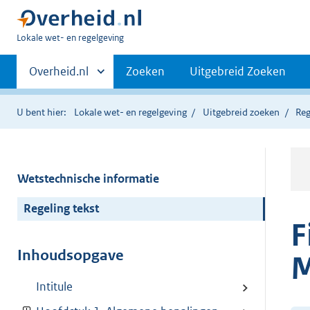
U
Lokale wet- en regelgeving
bent
Primaire
hier:
Andere
Overheid.nl
Zoeken
Uitgebreid Zoeken
sites
navigatie
binnen
U bent hier:
Lokale wet- en regelgeving
Uitgebreid zoeken
Reg
Wetstechnische informatie
Regeling tekst
F
Inhoudsopgave
M
Intitule