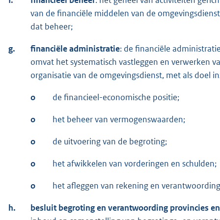
van de financiële middelen van de omgevingsdienst, 
dat beheer;
g.
financiële administratie
: de financiële administrat
omvat het systematisch vastleggen en verwerken va
organisatie van de omgevingsdienst, met als doel inzi
o
de financieel-economische positie;
o
het beheer van vermogenswaarden;
o
de uitvoering van de begroting;
o
het afwikkelen van vorderingen en schulden;
o
het afleggen van rekening en verantwoording
h.
besluit begroting en verantwoording provincies 