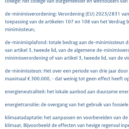
college: het college van burgemeester en wethouders v
de-minimisverordening: Verordening (EU) 2023/2831 va
toepassing van de artikelen 107 en 108 van het Verdrag 
minimissteun;
de-minimisplafond: totale bedrag aan de-minimissteun
van artikel 3, tweede lid, van de algemene de-minimisver
minimisverordening of van artikel 3, tweede lid, van de v
de-minimissteun: Het over een periode van drie jaar doo
maximaal € 300.000, - dat weinig tot geen effect heeft o
energieneutraliteit: het lokale aanbod aan duurzame energi
energietransitie: de overgang van het gebruik van fossiel
klimaatadaptatie: het aanpassen en voorbereiden van d
klimaat. Bijvoorbeeld de effecten van hevige regenval i