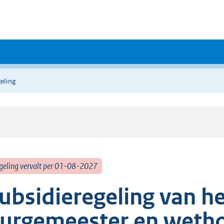
eling
geling vervalt per 01-08-2027
ubsidieregeling van he
urgemeester en wetho