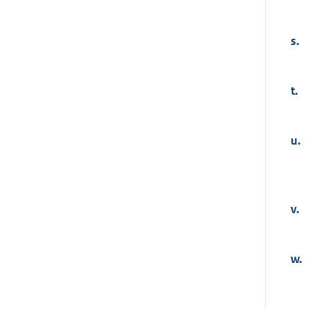
s.
t.
u.
v.
w.