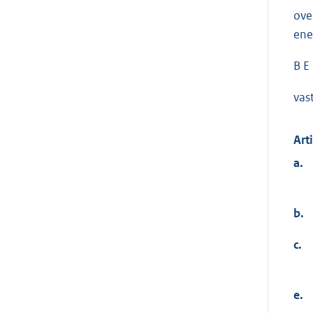
ove
ene
B E 
vas
Art
a.
b.
c.
e.