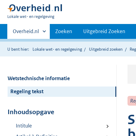
U
Lokale wet- en regelgeving
bent
Primaire
hier:
Andere
Overheid.nl
Zoeken
Uitgebreid Zoeken
sites
navigatie
binnen
U bent hier:
Lokale wet- en regelgeving
Uitgebreid zoeken
Reg
Wetstechnische informatie
Regeling tekst
Re
Inhoudsopgave
S
Intitule
b