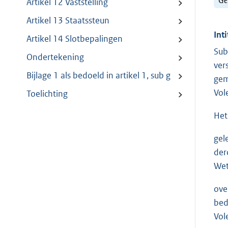
Artikel 12 Vaststelling
Artikel 13 Staatssteun
Inti
Artikel 14 Slotbepalingen
Sub
Ondertekening
ver
Bijlage 1 als bedoeld in artikel 1, sub g
gem
Vol
Toelichting
Het
gel
der
Wet
ove
bed
Vol