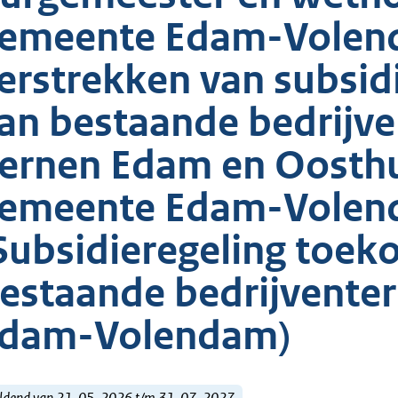
emeente Edam-Volend
erstrekken van subsid
an bestaande bedrijve
ernen Edam en Oosthu
emeente Edam-Vole
Subsidieregeling toe
estaande bedrijvente
dam-Volendam)
ldend van 21-05-2026 t/m 31-07-2027