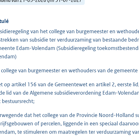
tulé
sidieregeling van het college van burgemeester en wetho
strekken van subsidie ter verduurzaming van bestaande bed
eente Edam-Volendam (Subsidieregeling toekomstbestendi
endam)
 college van burgemeester en wethouders van de gemeent
et op artikel 156 van de Gemeentewet en artikel 2, eerste lid, 
de lid van de Algemene subsidieverordening Edam-Volendam, t
 bestuursrecht;
rwegende dat het college van de Provincie Noord-Holland s
rijfsgebouwen of percelen, liggende in een speciaal daar
endam, te stimuleren om maatregelen ter verduurzaming va