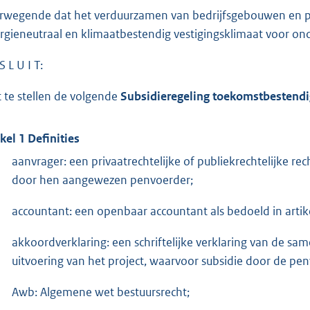
rwegende dat het verduurzamen van bedrijfsgebouwen en per
rgieneutraal en klimaatbestendig vestigingsklimaat voor 
S L U I T:
t te stellen de volgende
Subsidieregeling toekomstbestend
ikel 1 Definities
aanvrager: een privaatrechtelijke of publiekrechtelijke r
door hen aangewezen penvoerder;
accountant: een openbaar accountant als bedoeld in artike
akkoordverklaring: een schriftelijke verklaring van de 
uitvoering van het project, waarvoor subsidie door de p
Awb: Algemene wet bestuursrecht;