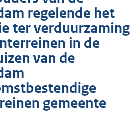
am regelende het
ie ter verduurzaming
nterreinen in de
izen van de
ndam
komstbestendige
rreinen gemeente