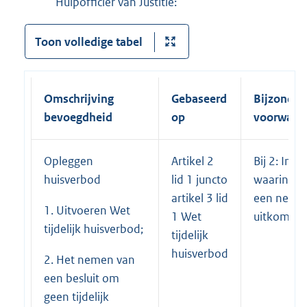
Hulpofficier van Justitie:
Toon volledige tabel
Omschrijving
Gebaseerd
Bijzonder
bevoegdheid
op
voorwaar
Opleggen
Artikel 2
Bij 2: In d
huisverbod
lid 1 juncto
waarin he
artikel 3 lid
een negat
1. Uitvoeren Wet
1 Wet
uitkomst g
tijdelijk huisverbod;
tijdelijk
huisverbod
2. Het nemen van
een besluit om
geen tijdelijk