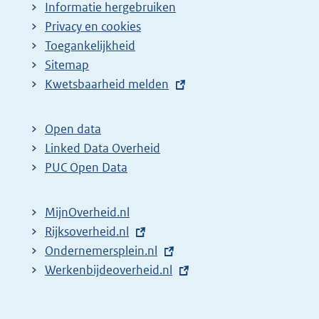
Informatie hergebruiken
Privacy en cookies
Toegankelijkheid
Sitemap
E
Kwetsbaarheid melden
x
t
Open data
e
Linked Data Overheid
r
PUC Open Data
n
e
MijnOverheid.nl
l
E
Rijksoverheid.nl
i
x
E
Ondernemersplein.nl
n
t
x
E
Werkenbijdeoverheid.nl
k
e
t
x
:
r
e
t