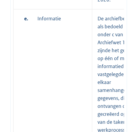
e.
Informatie
De archiefbesc
als bedoeld in a
onder c van de
Archiefwet 199
zijnde het gehe
op één of meer
informatiedrag
vastgelegde me
elkaar
samenhangend
gegevens, die 
ontvangen of
gecreëerd op g
van de taken e
werkprocessen 