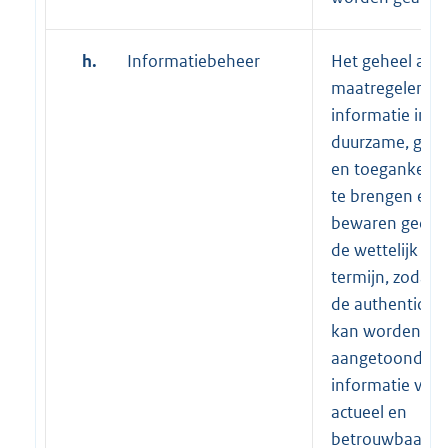
h.
Informatiebeheer
Het geheel aan
maatregelen o
informatie in
duurzame, geo
en toegankelijk
te brengen en t
bewaren gedur
de wettelijk be
termijn, zodani
de authenticitei
kan worden
aangetoond en
informatie volle
actueel en
betrouwbaar, i