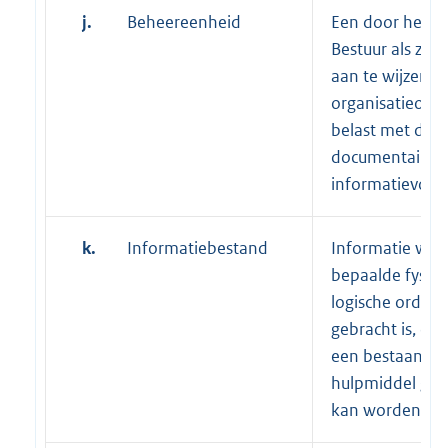
j.
Beheereenheid
Een door het Da
Bestuur als zod
aan te wijzen
organisatieond
belast met de
documentaire
informatievoorz
k.
Informatiebestand
Informatie waa
bepaalde fysiek
logische ordeni
gebracht is, of
een bestaand
hulpmiddel geb
kan worden.