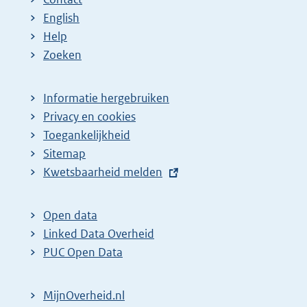
English
Help
Zoeken
Informatie hergebruiken
Privacy en cookies
Toegankelijkheid
Sitemap
E
Kwetsbaarheid melden
x
t
Open data
e
Linked Data Overheid
r
PUC Open Data
n
e
MijnOverheid.nl
l