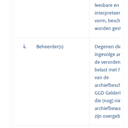
leesbare en
interpreteerbar
vorm, beschikb
worden gesteld
i.
Beheerder(s)
Degenen die
ingevolge artike
de verordening 
belast met het
van de
archiefbeschei
GGD Gelderlan
die (nog) niet n
archiefbewaarp
zijn overgebrac