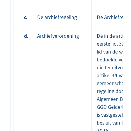
c.
De archiefregeling
De Archiefregel
d.
Archiefverordening
De in de artikel
eerste lid, 32, 
lid van de wet
bedoelde veror
die ter uitvoeri
artikel 34 van 
gemeenschappe
regeling door h
Algemeen Best
GGD Gelderlan
is vastgesteld bi
besluit van 12 
2026.