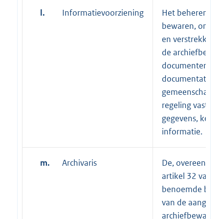
l.
Informatievoorziening
Het beheren,
bewaren, ontsl
en verstrekken 
de archiefbesch
documenten e
documentatie v
gemeenschappe
regeling vastge
gegevens, kenn
informatie.
m.
Archivaris
De, overeenkom
artikel 32 van 
benoemde beh
van de aangew
archiefbewaarpl