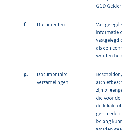
GGD Gelderland
f.
Documenten
Vastgelegde
informatie of
vastgelegd obje
als een eenhei
worden behand
g.
Documentaire
Bescheiden, nie
verzamelingen
archiefbescheid
zijn bijeengebr
die voor de ken
de lokale of re
geschiedenis v
belang kunnen
worden geacht.