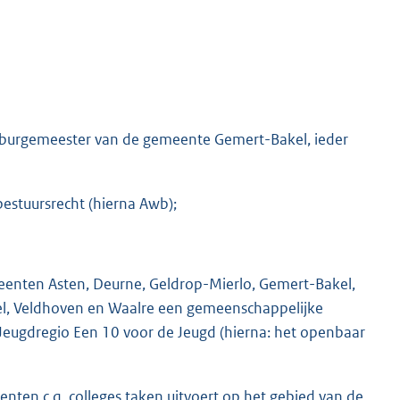
e burgemeester van de gemeente Gemert-Bakel, ieder
estuursrecht (hierna Awb);
enten Asten, Deurne, Geldrop-Mierlo, Gemert-Bakel,
el, Veldhoven en Waalre een gemeenschappelijke
Jeugdregio Een 10 voor de Jeugd (hierna: het openbaar
n c.q. colleges taken uitvoert op het gebied van de