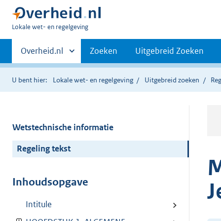
U
Lokale wet- en regelgeving
bent
Primaire
hier:
Andere
Overheid.nl
Zoeken
Uitgebreid Zoeken
sites
navigatie
binnen
U bent hier:
Lokale wet- en regelgeving
Uitgebreid zoeken
Reg
Wetstechnische informatie
Regeling tekst
M
Inhoudsopgave
J
Intitule