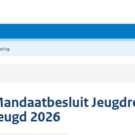
eling
andaatbesluit Jeugdre
eugd 2026