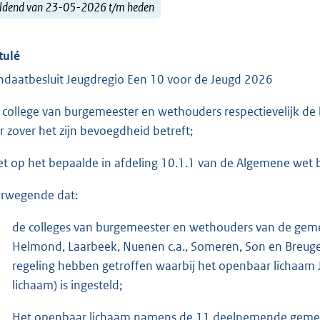
ldend van 23-05-2026 t/m heden
tulé
daatbesluit Jeugdregio Een 10 voor de Jeugd 2026
 college van burgemeester en wethouders respectievelijk d
r zover het zijn bevoegdheid betreft;
et op het bepaalde in afdeling 10.1.1 van de Algemene wet b
rwegende dat:
de colleges van burgemeester en wethouders van de geme
Helmond, Laarbeek, Nuenen c.a., Someren, Son en Breug
regeling hebben getroffen waarbij het openbaar lichaam 
lichaam) is ingesteld;
Het openbaar lichaam namens de 11 deelnemende gemeente