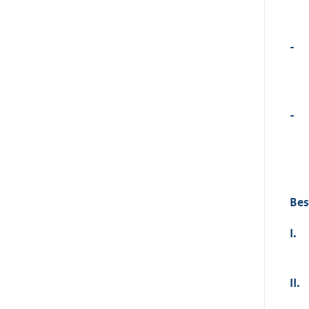
-
-
Bes
I.
II.