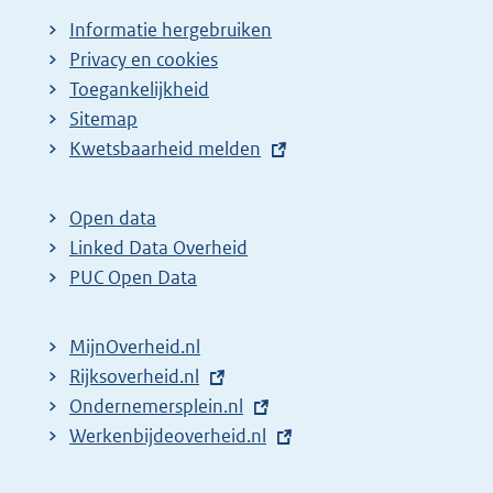
Informatie hergebruiken
Privacy en cookies
Toegankelijkheid
Sitemap
E
Kwetsbaarheid melden
x
t
Open data
e
Linked Data Overheid
r
PUC Open Data
n
e
MijnOverheid.nl
l
E
Rijksoverheid.nl
i
x
E
Ondernemersplein.nl
n
t
x
E
Werkenbijdeoverheid.nl
k
e
t
x
: