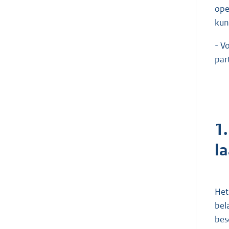
ope
kun
- V
par
1
l
Het
bel
bes