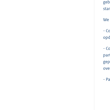
geb
sta
We 
- C
opd
- C
par
gep
ove
- P