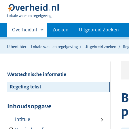
U
Lokale wet- en regelgeving
bent
Primaire
hier:
Andere
Overheid.nl
Zoeken
Uitgebreid Zoeken
sites
navigatie
binnen
U bent hier:
Lokale wet- en regelgeving
Uitgebreid zoeken
Reg
Wetstechnische informatie
Regeling tekst
B
Inhoudsopgave
p
Intitule