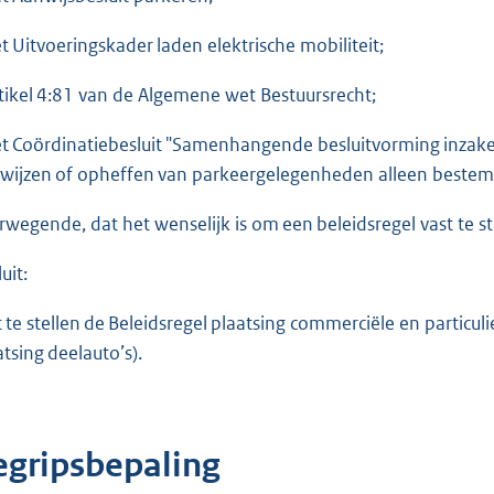
et Uitvoeringskader laden elektrische mobiliteit;
rtikel 4:81 van de Algemene wet Bestuursrecht;
et Coördinatiebesluit "Samenhangende besluitvorming inzake
wijzen of opheffen van parkeergelegenheden alleen bestemd
rwegende, dat het wenselijk is om een beleidsregel vast te s
uit:
t te stellen de Beleidsregel plaatsing commerciële en particul
atsing deelauto’s).
egripsbepaling