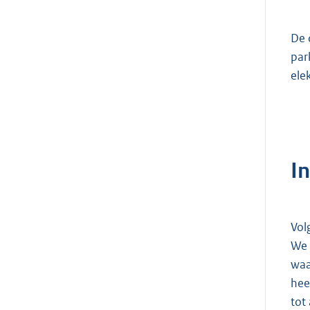
De 
par
ele
In
Vol
We 
waa
hee
tot