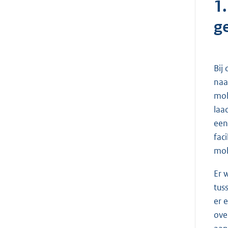
1
g
Bij
naa
mob
laa
een
fac
mob
Er 
tus
er 
ove