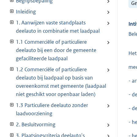
Begripsbepaling
Ge
Inleiding
1. Aanwijzen vaste standplaats
Inti
deelauto in combinatie met laadpaal
Bel
1.1 Commerciële of particuliere
deelauto bij een door de gemeente
Het
gefaciliteerde laadpaal
med
1.2 Commerciële of particuliere
deelauto bij laadpaal op basis van
- a
overeenkomst met gemeente (laadpaal
niet geschikt voor openbaar laden)
- d
1.3 Particuliere deelauto zonder
- d
laadvoorziening
- h
2. Besluitvorming
3. Plaatsingscriteria deelauto's
- h