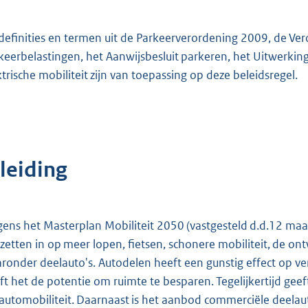
definities en termen uit de Parkeerverordening 2009, de Ver
keerbelastingen, het Aanwijsbesluit parkeren, het Uitwerkin
ktrische mobiliteit zijn van toepassing op deze beleidsregel.
leiding
gens het Masterplan Mobiliteit 2050 (vastgesteld d.d.12 maa
zetten in op meer lopen, fietsen, schonere mobiliteit, de o
ronder deelauto's. Autodelen heeft een gunstig effect op v
ft het de potentie om ruimte te besparen. Tegelijkertijd gee
 automobiliteit. Daarnaast is het aanbod commerciële deelauto