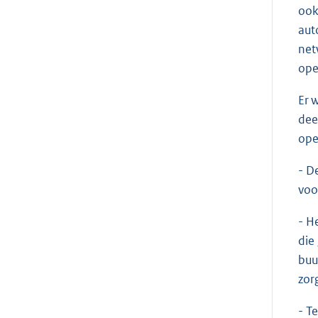
ook
aut
net
ope
Er 
dee
ope
- D
voo
- H
die
buu
zor
- T