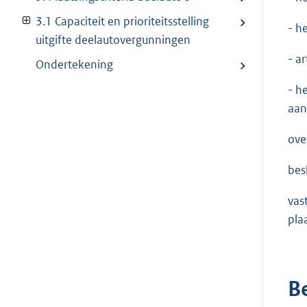
3.1 Capaciteit en prioriteitsstelling
- h
uitgifte deelautovergunningen
- a
Ondertekening
- h
aan
ove
besl
vas
pla
B