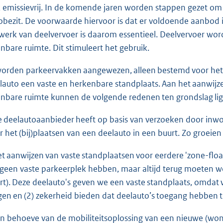
 emissievrij. In de komende jaren worden stappen gezet om 
obezit. De voorwaarde hiervoor is dat er voldoende aanbod 
werk van deelvervoer is daarom essentieel. Deelvervoer word
nbare ruimte. Dit stimuleert het gebruik.
worden parkeervakken aangewezen, alleen bestemd voor het pa
lauto een vaste en herkenbare standplaats. Aan het aanwijze
nbare ruimte kunnen de volgende redenen ten grondslag l
e deelautoaanbieder heeft op basis van verzoeken door inw
r het (bij)plaatsen van een deelauto in een buurt. Zo groe
et aanwijzen van vaste standplaatsen voor eerdere 'zone-float
 geen vaste parkeerplek hebben, maar altijd terug moeten 
rt). Deze deelauto's geven we een vaste standplaats, omdat
gen en (2) zekerheid bieden dat deelauto’s toegang hebben 
en behoeve van de mobiliteitsoplossing van een nieuwe (wo