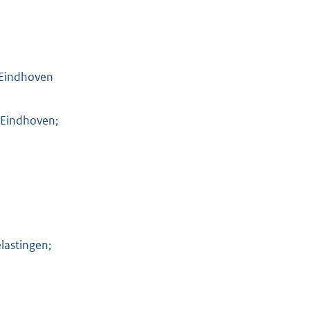
n Eindhoven
 Eindhoven;
elastingen;