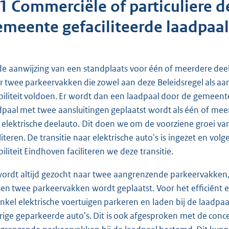
.1 Commerciële of particuliere d
emeente gefaciliteerde laadpaal
 de aanwijzing van een standplaats voor één of meerdere deel
r twee parkeervakken die zowel aan deze Beleidsregel als aan
iliteit voldoen. Er wordt dan een laadpaal door de gemeente 
dpaal met twee aansluitingen geplaatst wordt als één of 
 elektrische deelauto. Dit doen we om de voorziene groei van
iliteren. De transitie naar elektrische auto's is ingezet en vo
iliteit Eindhoven faciliteren we deze transitie.
wordt altijd gezocht naar twee aangrenzende parkeervakken,
sen twee parkeervakken wordt geplaatst. Voor het efficiënt e
enkel elektrische voertuigen parkeren en laden bij de laadp
rige geparkeerde auto's. Dit is ook afgesproken met de con