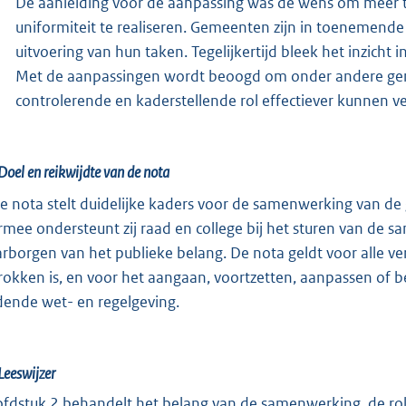
De aanleiding voor de aanpassing was de wens om meer t
uniformiteit te realiseren. Gemeenten zijn in toenemende
uitvoering van hun taken. Tegelijkertijd bleek het inzicht i
Met de aanpassingen wordt beoogd om onder andere geme
controlerende en kaderstellende rol effectiever kunnen ve
Doel en reikwijdte van de nota
e nota stelt duidelijke kaders voor de samenwerking van d
rmee ondersteunt zij raad en college bij het sturen van de s
rborgen van het publieke belang. De nota geldt voor alle ve
rokken is, en voor het aangaan, voortzetten, aanpassen of
dende wet- en regelgeving.
Leeswijzer
fdstuk 2 behandelt het belang van de samenwerking, de rol