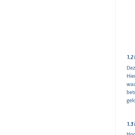
1.2
Dez
Hie
waa
bet
gel
1.3
Hoo