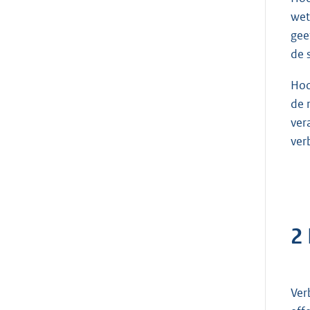
wet
gee
de 
Hoo
de 
ver
ver
2
Ver