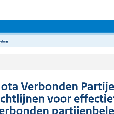
eling
ota Verbonden Partije
ichtlijnen voor effecti
erbonden partijenbele