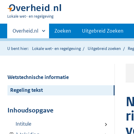
U
Lokale wet- en regelgeving
bent
Primaire
hier:
Andere
Overheid.nl
Zoeken
Uitgebreid Zoeken
sites
navigatie
binnen
U bent hier:
Lokale wet- en regelgeving
Uitgebreid zoeken
Reg
Wetstechnische informatie
Regeling tekst
N
Inhoudsopgave
r
Intitule
v