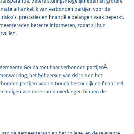
ransparantie, betere sturingsmogelijkheden en grotere
 mate afhankelijk van verbonden partijen voor de
n risico’s, prestaties en financiële belangen vaak beperkt.
enteraden beter te informeren, zodat zij hun
rvullen.
2
e gemeente Gouda met haar verbonden partijen
.
amenwerking, het beheersen van risico’s en het
rbonden partijen waarin Gouda bestuurlijk en financieel
 beëindigen van deze samenwerkingen binnen de
 van de gemeenteraad en het college, en de relevante