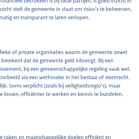
inancieel betrokken is bij deze partijen, is goed inzicht in
inzicht stelt de gemeente in staat om risico’s te beheersen,
tig en transparant te laten verlopen.
ieke of private organisaties waarin de gemeente zowel
ng betekent dat de gemeente geld inbrengt. Bij een
illissement, bij een gemeenschappelijke regeling vaak wel.
voorbeeld via een wethouder in het bestuur of stemrecht.
k. Soms verplicht (zoals bij veiligheidsregio’s), maar
e lossen, efficiënter te werken en kennis te bundelen,
 taken en maatschappelijke doelen efficiënt en