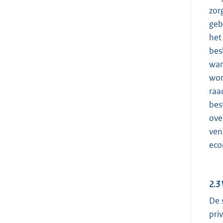
zor
geb
het
bes
wan
wor
raa
bes
ove
ven
eco
2.3
De 
pri