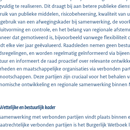
gvuldig te realiseren. Dit draagt bij aan betere publieke d
ruik van publieke middelen, risicobeheersing, kwaliteit van u
 gebruik van een afwegingskader bij samenwerking, de voor
luitvorming en controle, en het belang van regionale afstem
neer dat gemotiveerd is, bijvoorbeeld vanwege flexibiliteit 
dt elke vier jaar geëvalueerd. Raadsleden nemen geen bestuur
dsregelingen, en worden regelmatig geïnformeerd via bijeen
tuur en informeert de raad proactief over relevante ontwik
rheden en maatschappelijke organisaties via verbonden part
nootschappen. Deze partijen zijn cruciaal voor het behalen 
nomische ontwikkeling en regionale samenwerking binnen 
Wettelijke en bestuurlijk kader
samenwerking met verbonden partijen vindt plaats binnen een
vaatrechtelijke verbonden partijen is het Burgerlijk Wetboek