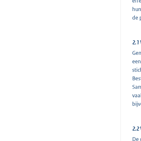
eff
hun
de 
2.1
Gem
een
sti
Bes
Sam
vaa
bij
2.2
De 