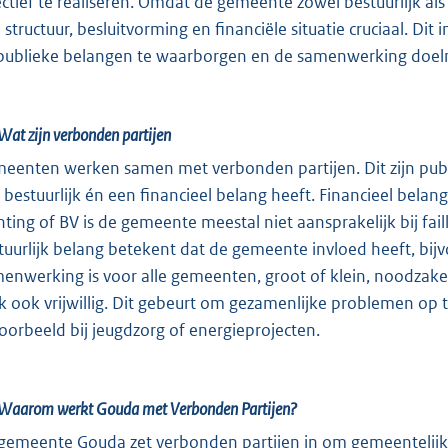
ectief te realiseren. Omdat de gemeente zowel bestuurlijk als f
 structuur, besluitvorming en financiële situatie cruciaal. Dit 
publieke belangen te waarborgen en de samenwerking doelma
Wat zijn verbonden partijen
eenten werken samen met verbonden partijen. Dit zijn publ
 bestuurlijk én een financieel belang heeft. Financieel bela
chting of BV is de gemeente meestal niet aansprakelijk bij fa
tuurlijk belang betekent dat de gemeente invloed heeft, bij
enwerking is voor alle gemeenten, groot of klein, noodzakelij
k ook vrijwillig. Dit gebeurt om gezamenlijke problemen op t
voorbeeld bij jeugdzorg of energieprojecten.
Waarom werkt Gouda met Verbonden Partijen?
gemeente Gouda zet verbonden partijen in om gemeentelijke