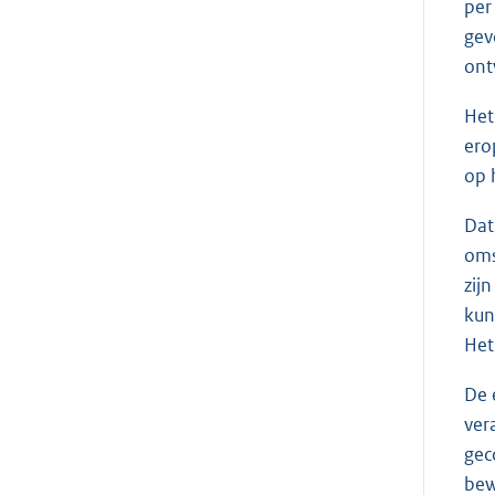
per
gev
ont
Het
ero
op 
Dat
oms
zij
kun
Het
De 
ver
gec
bew