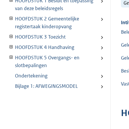
HOOFDSTUK 1 Besluit en toepassing
Ge
van deze beleidsregels
HOOFDSTUK 2 Gemeentelijke
Inti
registertaak kinderopvang
Bel
HOOFDSTUK 3 Toezicht
Gel
HOOFDSTUK 4 Handhaving
HOOFDSTUK 5 Overgangs- en
Gel
slotbepalingen
Besl
Ondertekening
Vas
Bijlage 1: AFWEGINGSMODEL
H