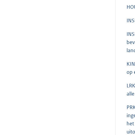
HOU
INS
INS
bev
lan
KIN
op 
LRK
all
PRK
ing
het
uit