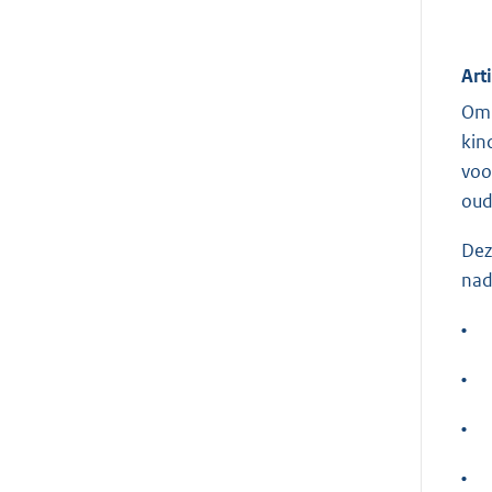
Art
Om 
kin
voo
oud
Dez
nad
•
•
•
•