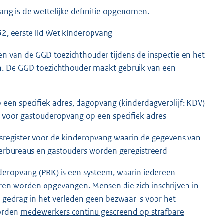
g is de wettelijke definitie opgenomen.
2, eerste lid Wet kinderopvang
n van de GGD toezichthouder tijdens de inspectie en het
n. De GGD toezichthouder maakt gebruik van een
n specifiek adres, dagopvang (kinderdagverblijf: KDV)
g voor gastouderopvang op een specifiek adres
sisregister voor de kinderopvang waarin de gegevens van
derbureaus en gastouders worden geregistreerd
deropvang (PRK) is een systeem, waarin iedereen
ren worden opgevangen. Mensen die zich inschrijven in
gedrag in het verleden geen bezwaar is voor het
worden
E
medewerkers continu gescreend op strafbare