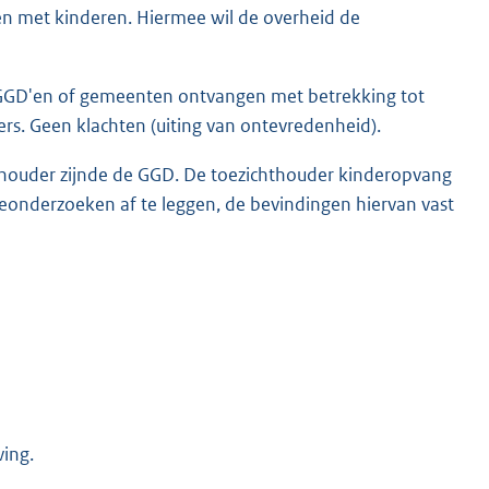
en met kinderen. Hiermee wil de overheid de
x
t
e
e GGD'en of gemeenten ontvangen met betrekking tot
r
ers. Geen klachten (uiting van ontevredenheid).
n
e
uder zijnde de GGD. De toezichthouder kinderopvang
l
eonderzoeken af te leggen, de bevindingen hiervan vast
i
n
k
:
ving.