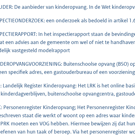
DER: De aanbieder van kinderopvang. In de Wet kinderopvan
PECTIEONDERZOEK: een onderzoek als bedoeld in artikel 1.6
PECTIERAPPORT: In het inspectierapport staan de bevindinge
at een advies aan de gemeente om wel of niet te handhave
delijk vastgesteld modelrapport
DEROPVANGVOORZIENING: Buitenschoolse opvang (BSO) op ee
een specifiek adres, een gastouderbureau of een voorzienin
: Landelijk Register Kinderopvang: Het LRK is het online ba
e kinderdagverblijven, buitenschoolse opvangcentra, gastou
: Personenregister Kinderopvang; Het Personenregister Kin
eschreven staat die werkt of woont op een adres waar kinde
 PRK moeten een VOG hebben. Hiermee bewijzen zij dat hun 
oefenen van hun taak of beroep. Via het personenregister 