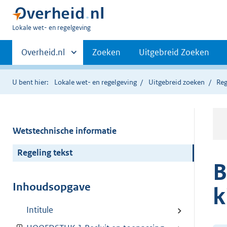
U
Lokale wet- en regelgeving
bent
Primaire
hier:
Andere
Overheid.nl
Zoeken
Uitgebreid Zoeken
sites
navigatie
binnen
U bent hier:
Lokale wet- en regelgeving
Uitgebreid zoeken
Reg
Wetstechnische informatie
Regeling tekst
B
Inhoudsopgave
k
Intitule