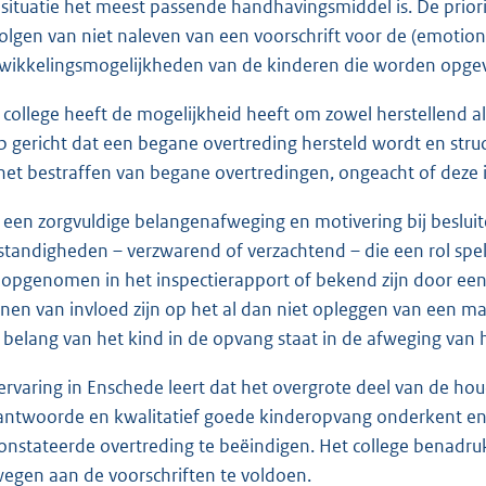
 situatie het meest passende handhavingsmiddel is. De prior
olgen van niet naleven van een voorschrift voor de (emotion
wikkelingsmogelijkheden van de kinderen die worden opge
 college heeft de mogelijkheid heeft om zowel herstellend a
p gericht dat een begane overtreding hersteld wordt en struct
het bestraffen van begane overtredingen, ongeacht of deze i
 een zorgvuldige belangenafweging en motivering bij besluite
tandigheden – verzwarend of verzachtend – die een rol spelen
n opgenomen in het inspectierapport of bekend zijn door e
nen van invloed zijn op het al dan niet opleggen van een m
 belang van het kind in de opvang staat in de afweging van he
ervaring in Enschede leert dat het overgrote deel van de h
antwoorde en kwalitatief goede kinderopvang onderkent en
onstateerde overtreding te beëindigen. Het college benadr
egen aan de voorschriften te voldoen.