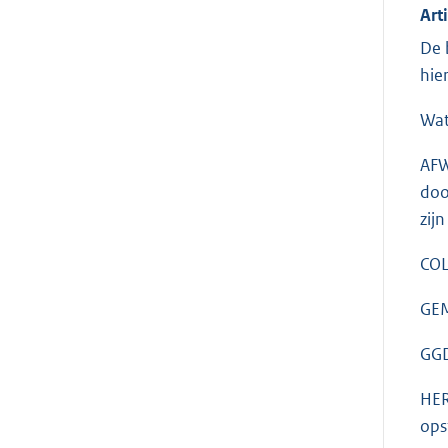
Art
De 
hie
Wat
AFW
doo
zij
COL
GEM
GGD
HER
ops