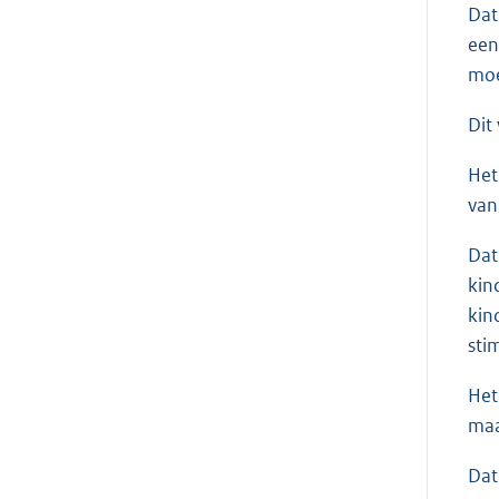
Dat
een
moe
Dit
Het
van
Dat
kin
kin
sti
Het
maa
Dat