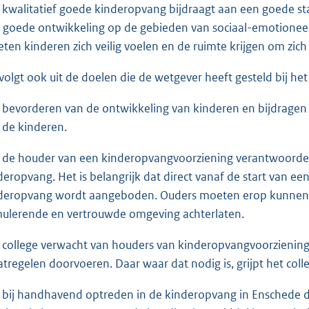
 kwalitatief goede kinderopvang bijdraagt aan een goede sta
 goede ontwikkeling op de gebieden van sociaal-emotioneel,
ten kinderen zich veilig voelen en de ruimte krijgen om zich
 volgt ook uit de doelen die de wetgever heeft gesteld bij h
 bevorderen van de ontwikkeling van kinderen en bijdragen a
 de kinderen.
 de houder van een kinderopvangvoorziening verantwoordelij
deropvang. Het is belangrijk dat direct vanaf de start van e
deropvang wordt aangeboden. Ouders moeten erop kunnen ve
mulerende en vertrouwde omgeving achterlaten.
 college verwacht van houders van kinderopvangvoorzieninge
tregelen doorvoeren. Daar waar dat nodig is, grijpt het coll
 bij handhavend optreden in de kinderopvang in Enschede de