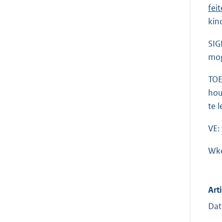
fei
kin
SIG
mog
TOE
hou
te 
VE:
Wko
Art
Dat