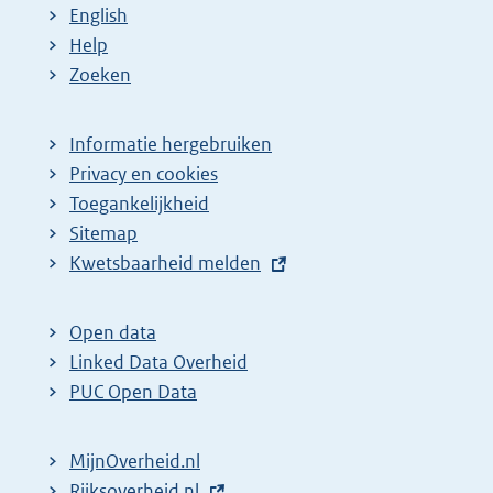
English
Help
Zoeken
Informatie hergebruiken
Privacy en cookies
Toegankelijkheid
Sitemap
E
Kwetsbaarheid melden
x
t
Open data
e
Linked Data Overheid
r
PUC Open Data
n
e
MijnOverheid.nl
l
E
Rijksoverheid.nl