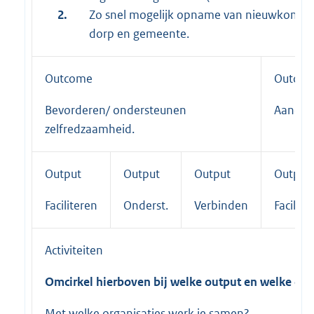
2.
Zo snel mogelijk opname van nieuwkomers 
dorp en gemeente.
Outcome
Outco
Bevorderen/ ondersteunen
Aandac
zelfredzaamheid.
Output
Output
Output
Output
Faciliteren
Onderst.
Verbinden
Facilite
Activiteiten
Omcirkel hierboven bij welke output en welke outc
Met welke organisaties werk je samen?