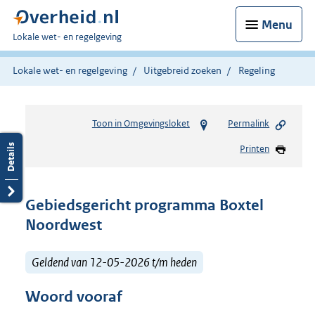
Menu
U
Lokale wet- en regelgeving
bent
hier:
Lokale wet- en regelgeving
Uitgebreid zoeken
Regeling
Toon in Omgevingsloket
Permalink
Printen
Gebiedsgericht programma Boxtel
Noordwest
Geldend van 12-05-2026 t/m heden
Woord vooraf