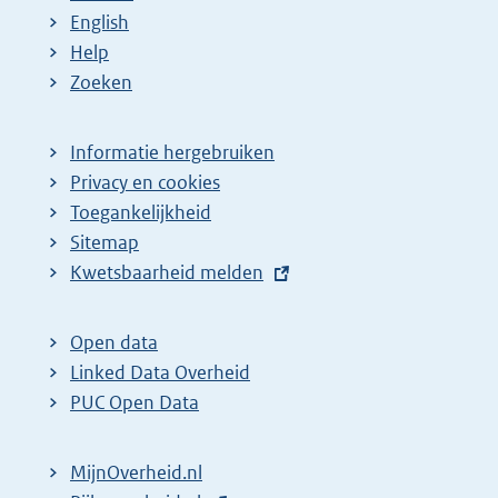
English
Help
Zoeken
Informatie hergebruiken
Privacy en cookies
Toegankelijkheid
Sitemap
E
Kwetsbaarheid melden
x
t
Open data
e
Linked Data Overheid
r
PUC Open Data
n
e
MijnOverheid.nl
l