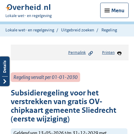
Menu
U
Lokale wet- en regelgeving
bent
hier:
Lokale wet- en regelgeving
Uitgebreid zoeken
Regeling
Permalink
Printen
Regeling vervalt per 01-01-2030
Subsidieregeling voor het
verstrekken van gratis OV-
chipkaart gemeente Sliedrecht
(eerste wijziging)
Geldend van 13-05-2026 t/m 31-12-2029 met