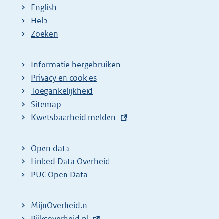
English
Help
Zoeken
Informatie hergebruiken
Privacy en cookies
Toegankelijkheid
Sitemap
E
Kwetsbaarheid melden
x
t
Open data
e
Linked Data Overheid
r
PUC Open Data
n
e
MijnOverheid.nl
l
E
Rijksoverheid.nl