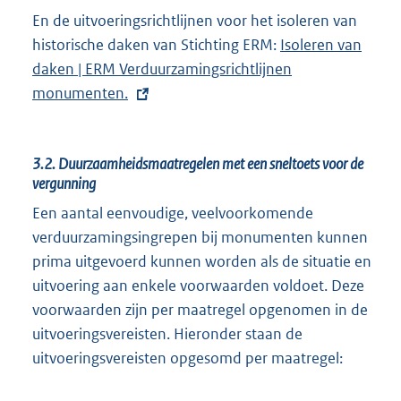
t
e
En de uitvoeringsrichtlijnen voor het isoleren van
e
l
historische daken van Stichting ERM:
E
Isoleren van
r
i
daken | ERM Verduurzamingsrichtlijnen
x
n
n
monumenten.
t
e
k
e
l
:
r
i
3.2.
Duurzaamheidsmaatregelen met een sneltoets voor de
n
n
vergunning
e
k
Een aantal eenvoudige, veelvoorkomende
l
:
verduurzamingsingrepen bij monumenten kunnen
i
prima uitgevoerd kunnen worden als de situatie en
n
uitvoering aan enkele voorwaarden voldoet. Deze
k
voorwaarden zijn per maatregel opgenomen in de
:
uitvoeringsvereisten. Hieronder staan de
uitvoeringsvereisten opgesomd per maatregel: