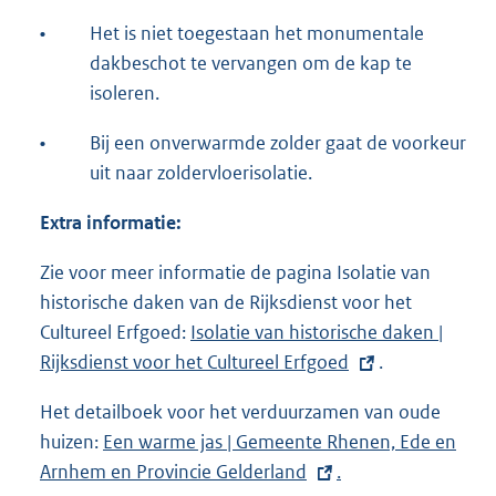
•
Het is niet toegestaan het monumentale
dakbeschot te vervangen om de kap te
isoleren.
•
Bij een onverwarmde zolder gaat de voorkeur
uit naar zoldervloerisolatie.
Extra informatie:
Zie voor meer informatie de pagina Isolatie van
historische daken van de Rijksdienst voor het
Cultureel Erfgoed:
E
Isolatie van historische daken |
Rijksdienst voor het Cultureel Erfgoed
x
.
t
Het detailboek voor het verduurzamen van oude
e
huizen:
E
Een warme jas | Gemeente Rhenen, Ede en
r
Arnhem en Provincie Gelderland
x
.
n