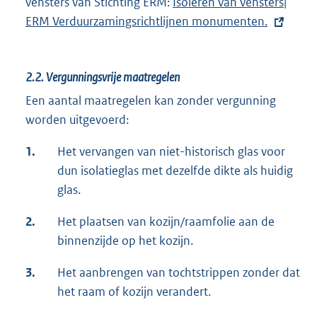
vensters van Stichting ERM:
E
Isoleren van vensters|
r
i
ERM Verduurzamingsrichtlijnen monumenten.
x
n
n
t
e
k
e
l
:
2.2.
Vergunningsvrije maatregelen
r
i
n
Een aantal maatregelen kan zonder vergunning
n
e
worden uitgevoerd:
k
l
:
1.
Het vervangen van niet-historisch glas voor
i
dun isolatieglas met dezelfde dikte als huidig
n
glas.
k
:
2.
Het plaatsen van kozijn/raamfolie aan de
binnenzijde op het kozijn.
3.
Het aanbrengen van tochtstrippen zonder dat
het raam of kozijn verandert.