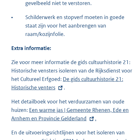
gevelbeeld niet te verstoren.
•
Schilderwerk en stopverf moeten in goede
staat zijn voor het aanbrengen van
raam/kozijnfolie.
Extra informatie:
Zie voor meer informatie de gids cultuurhistorie 21:
Historische vensters isoleren van de Rijksdienst voor
het Cultureel Erfgoed:
E
De gids cultuurhistorie 21:
Historische venters
x
.
t
Het detailboek voor het verduurzamen van oude
e
huizen:
E
Een warme jas | Gemeente Rhenen, Ede en
r
Arnhem en Provincie Gelderland
x
.
n
t
e
En de uitvoeringsrichtlijnen voor het isoleren van
e
l