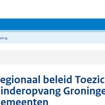
eling
egionaal beleid Toezi
inderopvang Groning
emeenten