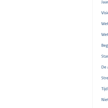
Jaa
Vis
Wet
Wet
Beg
Sta
De 
Str
Tij
Nie