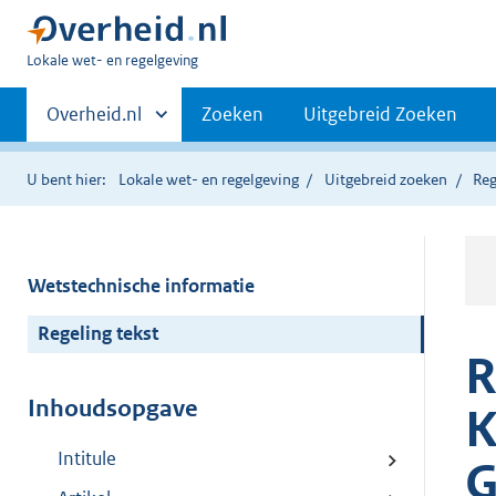
U
Lokale wet- en regelgeving
bent
Primaire
hier:
Andere
Overheid.nl
Zoeken
Uitgebreid Zoeken
sites
navigatie
binnen
U bent hier:
Lokale wet- en regelgeving
Uitgebreid zoeken
Reg
Wetstechnische informatie
Regeling tekst
R
Inhoudsopgave
K
Intitule
G