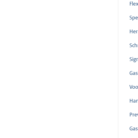
Flex
Spe
Her
Schr
Sig
Gas
Voo
Han
Pre
Gas