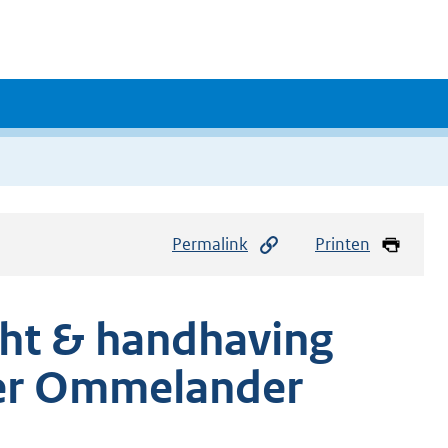
Permalink
Printen
cht & handhaving
er Ommelander