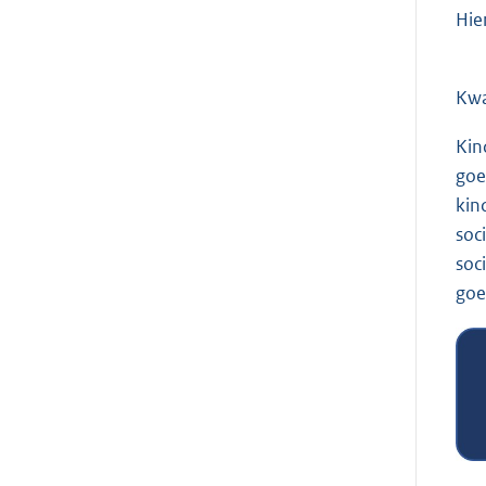
Hie
Kwa
Kin
goe
kin
soc
soc
goe