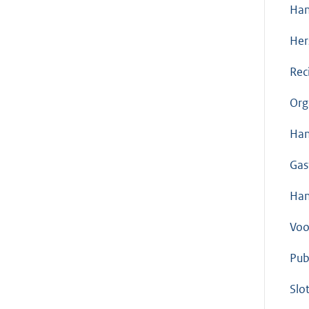
Han
Her
Rec
Org
Han
Gas
Han
Voo
Pub
Slo