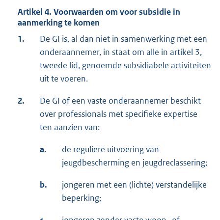
e
Artikel 4. Voorwaarden om voor subsidie in
l
aanmerking te komen
i
1.
De GI is, al dan niet in samenwerking met een
n
onderaannemer, in staat om alle in artikel 3,
k
tweede lid, genoemde subsidiabele activiteiten
:
uit te voeren.
2.
De GI of een vaste onderaannemer beschikt
over professionals met specifieke expertise
ten aanzien van:
a.
de reguliere uitvoering van
jeugdbescherming en jeugdreclassering;
b.
jongeren met een (lichte) verstandelijke
beperking;