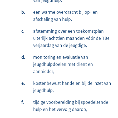
van jeugdhulp;
b.
een warme overdracht bij op- en
afschaling van hulp;
c.
afstemming over een toekomstplan
uiterlijk achttien maanden vóór de 18e
verjaardag van de jeugdige;
d.
monitoring en evaluatie van
jeugdhulpdoelen met cliënt en
aanbieder;
e.
kostenbewust handelen bij de inzet van
jeugdhulp;
f.
tijdige voorbereiding bij spoedeisende
hulp en het vervolg daarop;