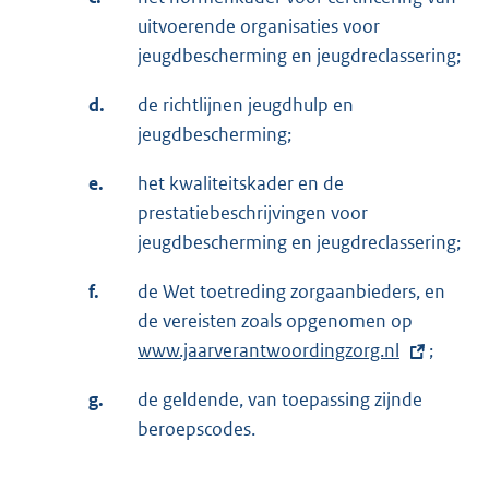
uitvoerende organisaties voor
jeugdbescherming en jeugdreclassering;
d.
de richtlijnen jeugdhulp en
jeugdbescherming;
e.
het kwaliteitskader en de
prestatiebeschrijvingen voor
jeugdbescherming en jeugdreclassering;
f.
de Wet toetreding zorgaanbieders, en
de vereisten zoals opgenomen op
E
www.jaarverantwoordingzorg.nl
x
;
t
g.
de geldende, van toepassing zijnde
e
beroepscodes.
r
n