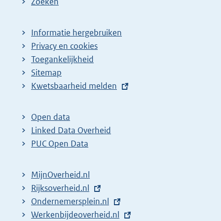
Zoeken
Informatie hergebruiken
Privacy en cookies
Toegankelijkheid
Sitemap
E
Kwetsbaarheid melden
x
t
Open data
e
Linked Data Overheid
r
PUC Open Data
n
e
MijnOverheid.nl
l
E
Rijksoverheid.nl
i
x
E
Ondernemersplein.nl
n
t
x
E
Werkenbijdeoverheid.nl
k