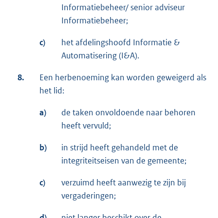
Informatiebeheer/ senior adviseur
Informatiebeheer;
c)
het afdelingshoofd Informatie &
Automatisering (I&A).
8.
Een herbenoeming kan worden geweigerd als
het lid:
a)
de taken onvoldoende naar behoren
heeft vervuld;
b)
in strijd heeft gehandeld met de
integriteitseisen van de gemeente;
c)
verzuimd heeft aanwezig te zijn bij
vergaderingen;
d)
niet langer beschikt over de