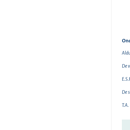
Ond
Aldu
De v
E.S.
De s
T.A.