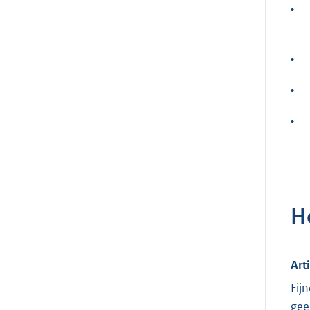
•
•
•
•
H
Art
Fij
gee