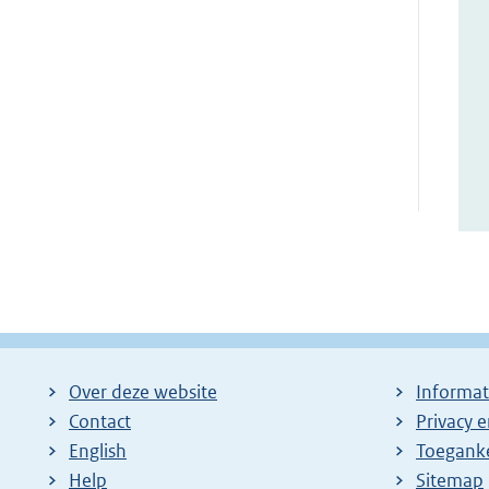
Over deze website
Informat
Contact
Privacy 
English
Toeganke
Help
Sitemap