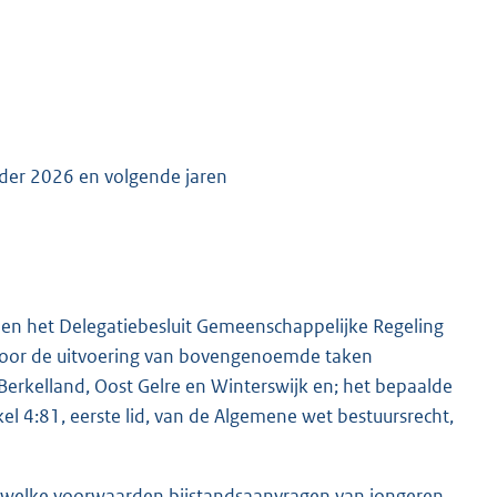
jnder 2026 en volgende jaren
r en het Delegatiebesluit Gemeenschappelijke Regeling
 voor de uitvoering van bovengenoemde taken
rkelland, Oost Gelre en Winterswijk en; het bepaalde
kel 4:81, eerste lid, van de Algemene wet bestuursrecht,
er welke voorwaarden bijstandsaanvragen van jongeren