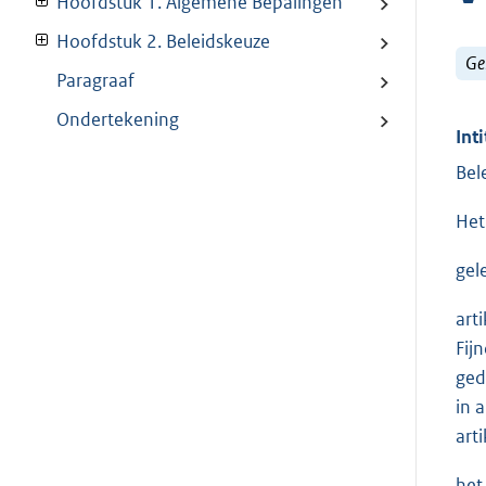
Hoofdstuk 1. Algemene Bepalingen
Hoofdstuk 2. Beleidskeuze
Ge
Paragraaf
Ondertekening
Inti
Bel
Het
gel
art
Fij
ged
in 
arti
het