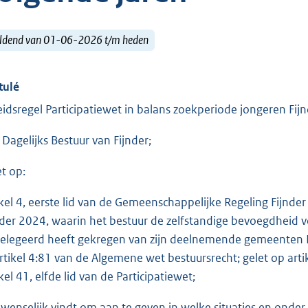
ldend van 01-06-2026 t/m heden
tulé
eidsregel Participatiewet in balans zoekperiode jongeren Fi
 Dagelijks Bestuur van Fijnder;
et op:
ikel 4, eerste lid van de Gemeenschappelijke Regeling Fijnde
nder 2024, waarin het bestuur de zelfstandige bevoegdheid
elegeerd heeft gekregen van zijn deelnemende gemeenten Be
artikel 4:81 van de Algemene wet bestuursrecht; gelet op arti
kel 41, elfde lid van de Participatiewet;
 wenselijk vindt om aan te geven in welke situaties en ond