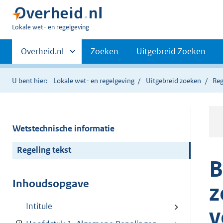
U
Lokale wet- en regelgeving
bent
Primaire
hier:
Andere
Overheid.nl
Zoeken
Uitgebreid Zoeken
sites
navigatie
binnen
U bent hier:
Lokale wet- en regelgeving
Uitgebreid zoeken
Reg
Wetstechnische informatie
Regeling tekst
B
Inhoudsopgave
z
Intitule
v