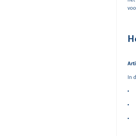
voo
H
Art
In 
•
•
•