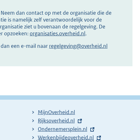
s? Neem dan contact op met de organisatie die de
ie is namelijk zelf verantwoordelijk voor de
ganisatie ziet u bovenaan de regelgeving. De
ier opzoeken:
organisaties.overheid.nl
.
r dan een e-mail naar
regelgeving@overheid.nl
MijnOverheid.nl
E
Rijksoverheid.nl
x
E
Ondernemersplein.nl
t
x
E
Werkenbijdeoverheid.nl