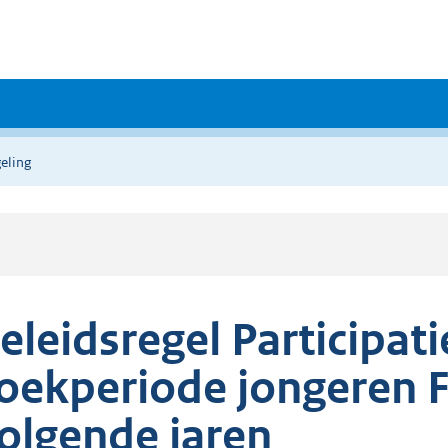
eling
eleidsregel Participat
oekperiode jongeren F
olgende jaren