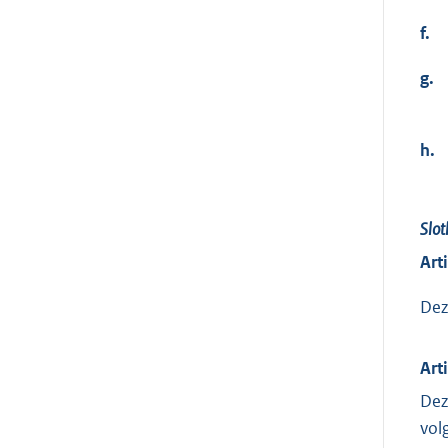
f.
g.
h.
Slot
Art
Dez
Arti
Dez
vol