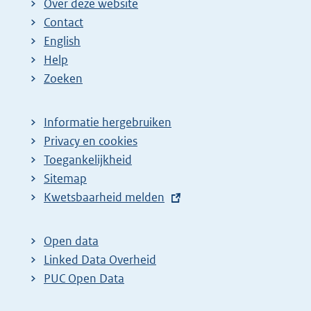
Over deze website
Contact
English
Help
Zoeken
Informatie hergebruiken
Privacy en cookies
Toegankelijkheid
Sitemap
E
Kwetsbaarheid melden
x
t
Open data
e
Linked Data Overheid
r
PUC Open Data
n
e