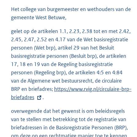
Het college van burgemeester en wethouders van de
gemeente West Betuwe,
gelet op de artikelen 1.1, 2.23, 2.38 tot en met 2.42,
2.45, 2.47, 2.52 en 4.17 van de Wet basisregistratie
personen (Wet brp), artikel 29 van het Besluit
basisregistratie personen (Besluit brp), de artikelen
17, 18 en 19 van de Regeling basisregistratie
personen (Regeling brp), de artikelen 4:5 en 4:84
van de Algemene wet bestuursrecht, de circulaire
BRP en briefadres;
E
https://www.rvig.nl/circulaire-brp-
briefadres
.
x
t
overwegende dat het gewenst is om beleidsregels
e
van te stellen met betrekking tot de registratie van
r
briefadressen in de Basisregistratie Personen (BRP),
n
om deze op een rechtmatige manier toe te kennen