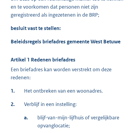
e
en te voorkomen dat personen niet zijn
l
geregistreerd als ingezetenen in de BRP;
i
n
besluit vast te stellen:
k
Beleidsregels briefadres gemeente West Betuwe
:
Artikel 1 Redenen briefadres
Een briefadres kan worden verstrekt om deze
redenen:
1.
Het ontbreken van een woonadres.
2.
Verblijf in een instelling:
a.
blijf-van-mijn-lijfhuis of vergelijkbare
opvanglocatie;