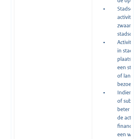
de openb
•
Stadsdee
activitei
zwaartepu
stadsdeel
•
Activitei
in stads
plaatsvin
een stede
of landeli
bezoeker
•
Indien a
of subsid
beter geë
de activit
financier
een weig