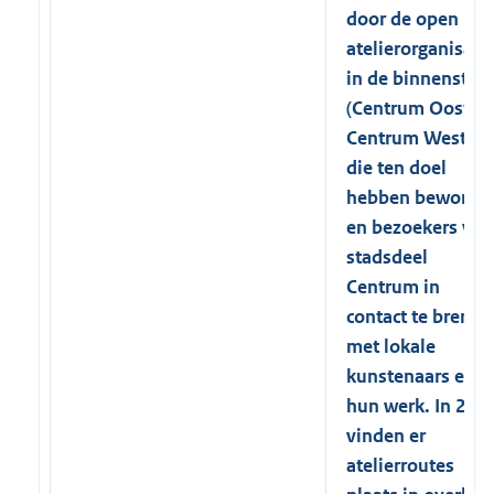
door de open
atelierorganisati
in de binnenstad
(Centrum Oost e
Centrum West),
die ten doel
hebben bewoner
en bezoekers van
stadsdeel
Centrum in
contact te brenge
met lokale
kunstenaars en
hun werk. In 202
vinden er
atelierroutes