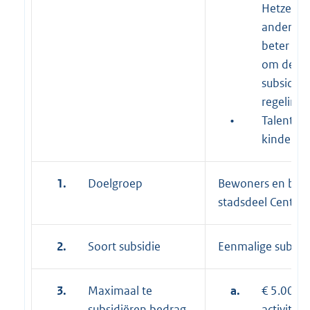
Hetzelfde
andere su
beter van
om de act
subsidië
regeling 
•
Talenton
kinderen
1.
Doelgroep
Bewoners en bez
stadsdeel Centru
2.
Soort subsidie
Eenmalige subsid
3.
Maximaal te
a.
€ 5.000,
subsidiëren bedrag
activiteit