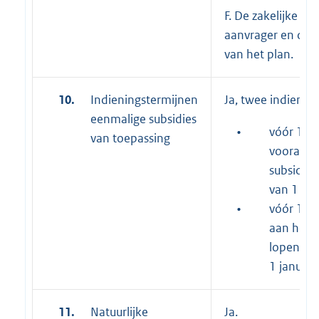
F. De zakelijke kw
aanvrager en de 
van het plan.
10.
Indieningstermijnen
Ja, twee indienter
eenmalige subsidies
•
vóór 1 o
van toepassing
voorafga
subsidiet
van 1 janu
•
vóór 1 ap
aan het s
lopende v
1 januari.
11.
Natuurlijke
Ja.