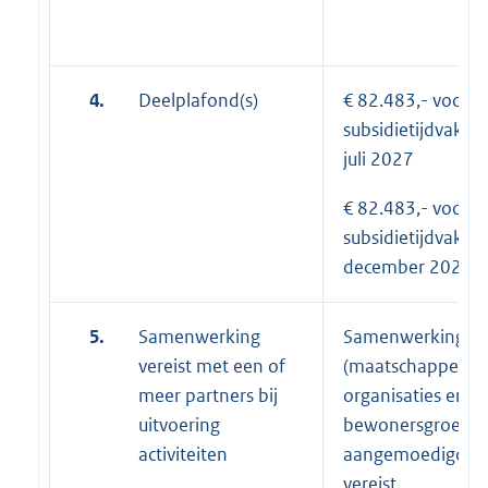
e
c
4.
Deelplafond(s)
€ 82.483,- voor h
subsidietijdvak 1 
juli 2027
€ 82.483,- voor h
subsidietijdvak 1 
december 2027
5.
Samenwerking
Samenwerking me
vereist met een of
(maatschappelijke
meer partners bij
organisaties en/o
uitvoering
bewonersgroepen
activiteiten
aangemoedigd maa
vereist.