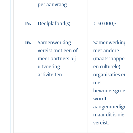
per aanvraag
15.
Deelplafond(s)
€ 30.000,-
16.
Samenwerking
Samenwerking
vereist met een of
met andere
meer partners bij
(maatschappelijk
uitvoering
en culturele)
activiteiten
organisaties en/o
met
bewonersgroepe
wordt
aangemoedigd
maar dit is niet
vereist.