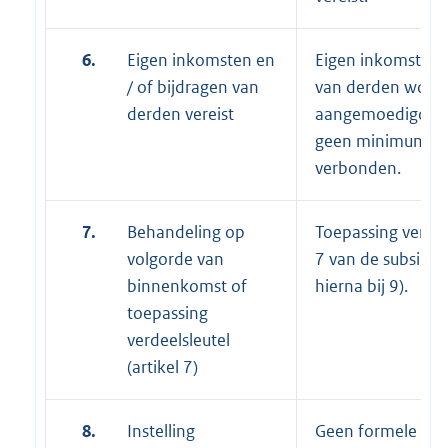
6.
Eigen inkomsten en
Eigen inkomsten 
/ of bijdragen van
van derden word
derden vereist
aangemoedigd ma
geen minimumno
verbonden.
7.
Behandeling op
Toepassing verdeel
volgorde van
7 van de subsidier
binnenkomst of
hierna bij 9).
toepassing
verdeelsleutel
(artikel 7)
8.
Instelling
Geen formele com