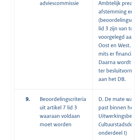
adviescommissie
Ambtelijk preadvi
afstemming en ad
(beoordelingscriter
lid 3 zijn van toep
voorgelegd aan d
Oost en West. Adv
mits er financiële 
Daarna wordt het
ter besluitvormin
aan het DB.
9.
Beoordelingscriteria
D. De mate waarin 
uit artikel 7 lid 3
past binnen het
waaraan voldaan
Uitwerkingsbeslui
moet worden
Cultuurstadsdeel 
onderdeel I)