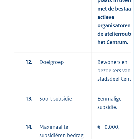
plaats in overleg
met de bestaande
actieve
organisatoren va
de atelierroutes i
het Centrum.
12.
Doelgroep
Bewoners en
bezoekers van
stadsdeel Centru
13.
Soort subsidie
Eenmalige
subsidie.
14.
Maximaal te
€ 10.000,-
subsidiëren bedrag