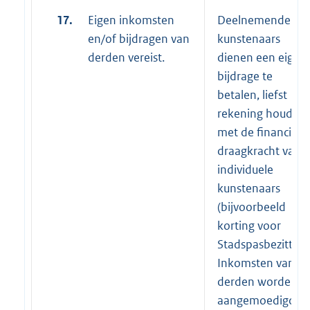
17.
Eigen inkomsten
Deelnemende
en/of bijdragen van
kunstenaars
derden vereist.
dienen een eigen
bijdrage te
betalen, liefst
rekening houden
met de financiële
draagkracht van
individuele
kunstenaars
(bijvoorbeeld
korting voor
Stadspasbezitters)
Inkomsten van
derden worden
aangemoedigd