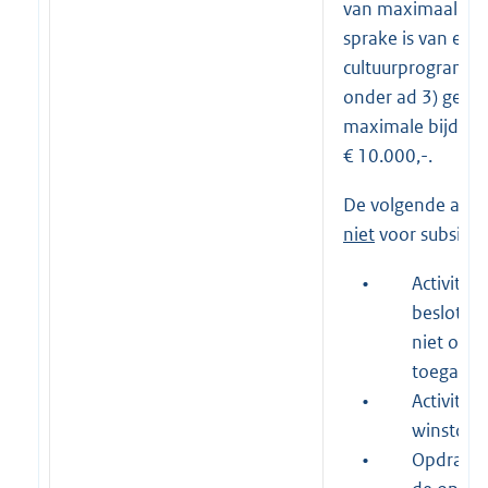
van maximaal € 5.
sprake is van een
cultuurprogramma 
onder ad 3) geldt
maximale bijdrag
€ 10.000,-.
De volgende aan
niet
voor subsidie
•
Activitei
besloten 
niet ope
toegankel
•
Activitei
winstoog
•
Opdracht