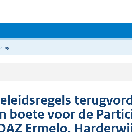
eling
eleidsregels terugvord
n boete voor de Parti
OAZ Ermelo, Harderwi