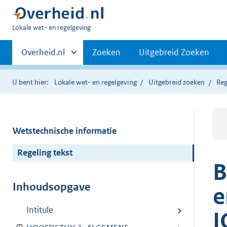
U
Lokale wet- en regelgeving
bent
Primaire
hier:
Andere
Overheid.nl
Zoeken
Uitgebreid Zoeken
sites
navigatie
binnen
U bent hier:
Lokale wet- en regelgeving
Uitgebreid zoeken
Reg
Wetstechnische informatie
Regeling tekst
B
Inhoudsopgave
e
Intitule
I