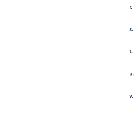
r.
s.
t.
u.
v.