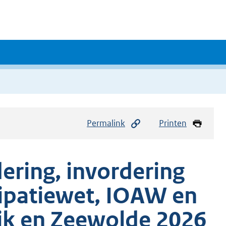
Permalink
Printen
ering, invordering
cipatiewet, IOAW en
jk en Zeewolde 2026