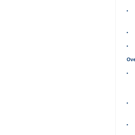
•
•
•
Ove
•
•
•