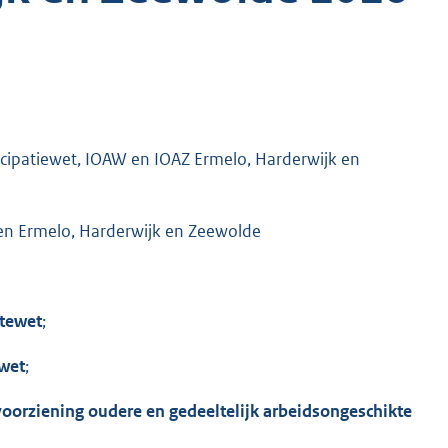
ticipatiewet, IOAW en IOAZ Ermelo, Harderwijk en
en Ermelo, Harderwijk en Zeewolde
tewet
;
ewet
;
orziening oudere en gedeeltelijk arbeidsongeschikte