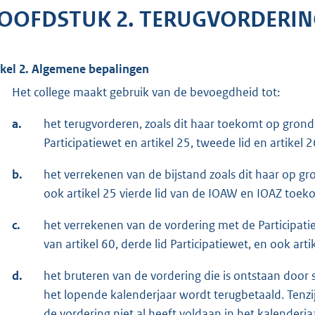
OOFDSTUK 2. TERUGVORDERIN
ikel 2. Algemene bepalingen
Het college maakt gebruik van de bevoegdheid tot:
a.
het terugvorderen, zoals dit haar toekomt op grond 
Participatiewet en artikel 25, tweede lid en artikel
b.
het verrekenen van de bijstand zoals dit haar op gron
ook artikel 25 vierde lid van de IOAW en IOAZ toek
c.
het verrekenen van de vordering met de Participati
van artikel 60, derde lid Participatiewet, en ook ar
d.
het bruteren van de vordering die is ontstaan door s
het lopende kalenderjaar wordt terugbetaald. Tenz
de vordering niet al heeft voldaan in het kalenderja