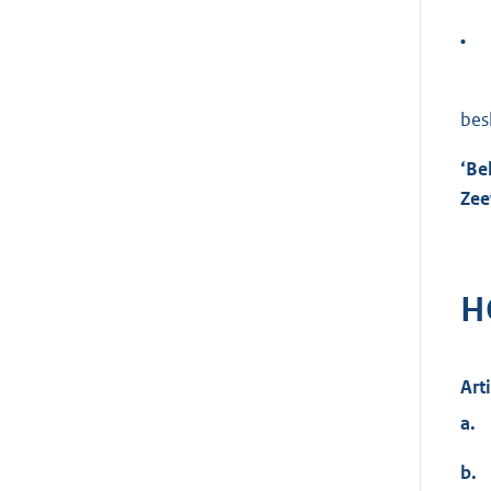
•
bes
‘Be
Zee
H
Art
a.
b.