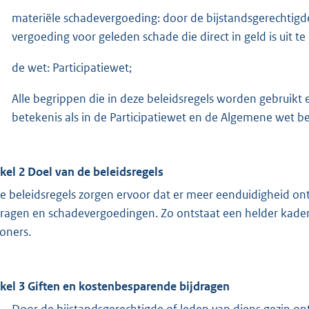
materiële schadevergoeding: door de bijstandsgerechtigde
vergoeding voor geleden schade die direct in geld is uit te
de wet: Participatiewet;
Alle begrippen die in deze beleidsregels worden gebruik
betekenis als in de Participatiewet en de Algemene wet be
ikel 2 Doel van de beleidsregels
e beleidsregels zorgen ervoor dat er meer eenduidigheid on
dragen en schadevergoedingen. Zo ontstaat een helder kader
oners.
ikel 3 Giften en kostenbesparende bijdragen
Door de bijstandsgerechtigde of leden van diens gezin o