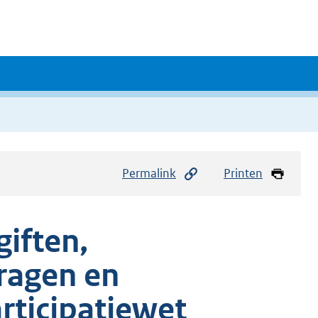
Permalink
Printen
giften,
ragen en
rticipatiewet