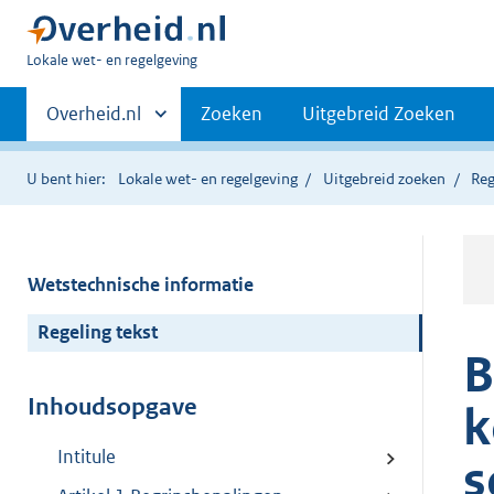
U
Lokale wet- en regelgeving
bent
Primaire
hier:
Andere
Overheid.nl
Zoeken
Uitgebreid Zoeken
sites
navigatie
binnen
U bent hier:
Lokale wet- en regelgeving
Uitgebreid zoeken
Reg
Wetstechnische informatie
Regeling tekst
B
Inhoudsopgave
k
Intitule
s