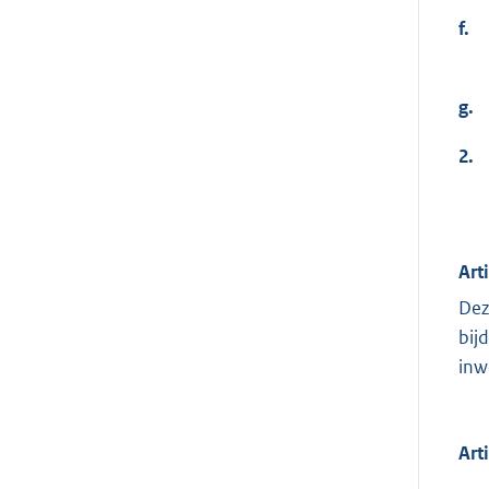
f.
g.
2.
Art
Dez
bij
inw
Art