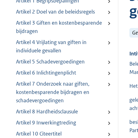
Artikel 1 Begripsbepalingen
g
Artikel 2 Doel van de beleidsregels
Artikel 3 Giften en kostenbesparende
bijdragen
Ge
Artikel 4 Vrijlating van giften in
individuele gevallen
Inti
Artikel 5 Schadevergoedingen
Bel
Mar
Artikel 6 Inlichtingenplicht
Artikel 7 Onderzoek naar giften,
Het
kostenbesparende bijdragen en
gel
schadevergoedingen
ach
Artikel 8 Hardheidsclausule
bes
Artikel 9 Inwerkingtreding
Par
Artikel 10 Citeertitel