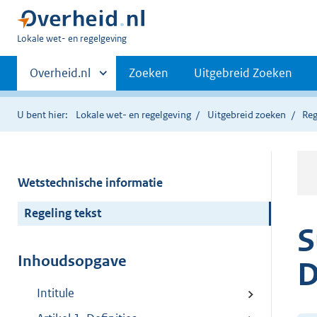
U
Lokale wet- en regelgeving
bent
Primaire
hier:
Andere
Overheid.nl
Zoeken
Uitgebreid Zoeken
sites
navigatie
binnen
U bent hier:
Lokale wet- en regelgeving
Uitgebreid zoeken
Reg
Wetstechnische informatie
Regeling tekst
S
Inhoudsopgave
D
Intitule