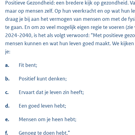
Positieve Gezondheid: een bredere kijk op gezondheid. Van
maar op mensen zelf. Op hun veerkracht en op wat hun l
draag je bij aan het vermogen van mensen om met de fysi
te gaan. En om zo veel mogelijk eigen regie te voeren (zie
2024-2040, is het als volgt verwoord: “Met positieve g
mensen kunnen en wat hun leven goed maakt. We kijken ni
je:
a.
Fit bent;
b.
Positief kunt denken;
c.
Ervaart dat je leven zin heeft;
d.
Een goed leven hebt;
e.
Mensen om je heen hebt;
f.
Genoeg te doen hebt.”