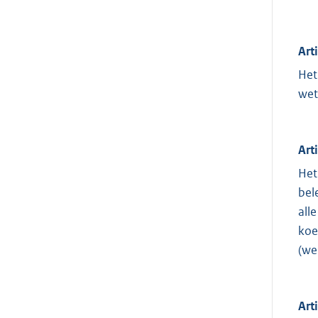
Art
Het
wet
Art
Het
bel
all
koe
(we
Arti