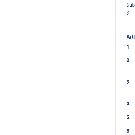
Sub
3.
Art
1.
2.
3.
4.
5.
6.