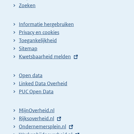
Zoeken
Informatie hergebruiken
Privacy en cookies
Toegankelijkheid
Sitemap
E
Kwetsbaarheid melden
x
t
Open data
e
Linked Data Overheid
r
PUC Open Data
n
e
MijnOverheid.nl
l
E
Rijksoverheid.nl
i
x
E
Ondernemersplein.nl
n