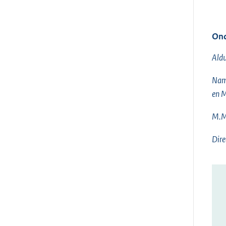
Ond
Aldu
Name
en M
M.M
Dir