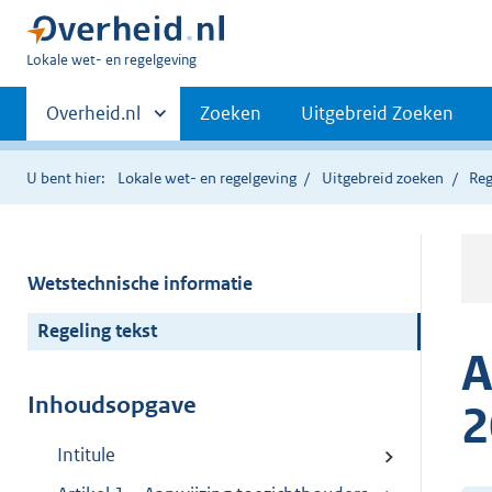
U
Lokale wet- en regelgeving
bent
Primaire
hier:
Andere
Overheid.nl
Zoeken
Uitgebreid Zoeken
sites
navigatie
binnen
U bent hier:
Lokale wet- en regelgeving
Uitgebreid zoeken
Reg
Wetstechnische informatie
Regeling tekst
A
Inhoudsopgave
2
Intitule