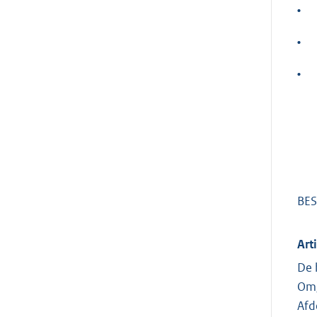
•
•
•
BES
Art
De 
Omg
Afd