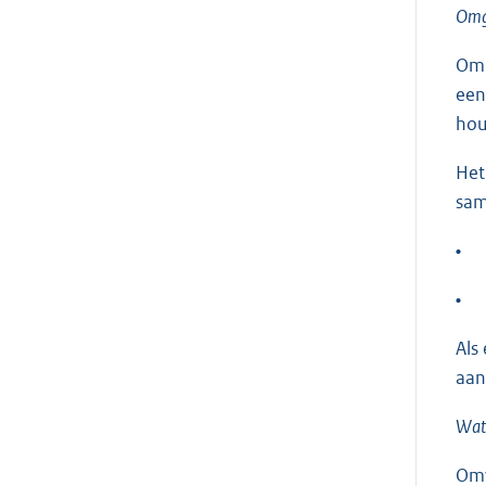
Omg
Om 
een
hou
Het
sam
•
•
Als
aan
Wat
Omv