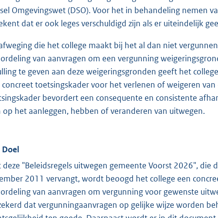
lsel Omgevingswet (DSO). Voor het in behandeling nemen va
ekent dat er ook leges verschuldigd zijn als er uiteindelijk 
afweging die het college maakt bij het al dan niet vergunnen 
ordeling van aanvragen om een vergunning weigeringsgrond
ulling te geven aan deze weigeringsgronden geeft het colleg
 concreet toetsingskader voor het verlenen of weigeren van
tsingskader bevordert een consequente en consistente afh
n op het aanleggen, hebben of veranderen van uitwegen.
. Doel
 deze "Beleidsregels uitwegen gemeente Voorst 2026", die 
ember 2011 vervangt, wordt beoogd het college een concree
ordeling van aanvragen om vergunning voor gewenste uitweg
zekerd dat vergunningaanvragen op gelijke wijze worden be
htsgelijkheid ten goede. Daarnaast wordt er in dit documen