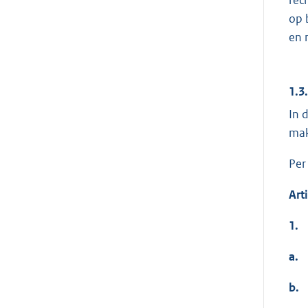
op 
en 
1.3
In 
mak
Per
Art
1.
a.
b.