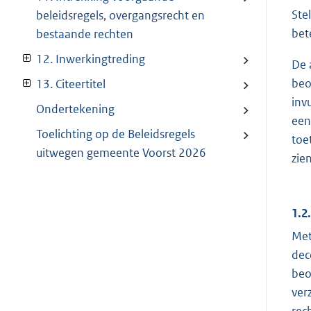
Ste
beleidsregels, overgangsrecht en
bet
bestaande rechten
12. Inwerkingtreding
De 
beo
13. Citeertitel
inv
Ondertekening
een
Toelichting op de Beleidsregels
toe
uitwegen gemeente Voorst 2026
zie
1.2
Met
dec
beo
ver
rec