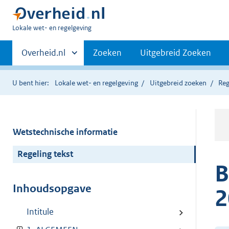
U
Lokale wet- en regelgeving
bent
Primaire
hier:
Andere
Overheid.nl
Zoeken
Uitgebreid Zoeken
sites
navigatie
binnen
U bent hier:
Lokale wet- en regelgeving
Uitgebreid zoeken
Reg
Wetstechnische informatie
Regeling tekst
B
Inhoudsopgave
2
Intitule