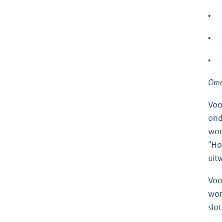
•
•
•
Omg
Voo
ond
wor
"Ho
uit
Voo
wor
slo