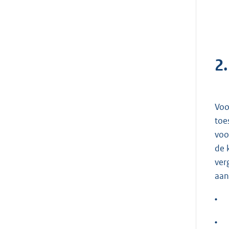
2
Voo
toe
voo
de 
ver
aan
•
•