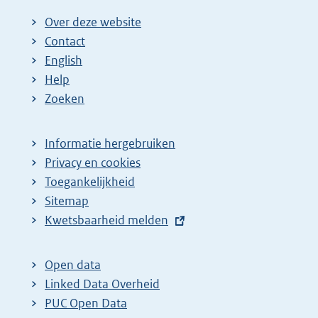
Over deze website
Contact
English
Help
Zoeken
Informatie hergebruiken
Privacy en cookies
Toegankelijkheid
Sitemap
E
Kwetsbaarheid melden
x
t
Open data
e
Linked Data Overheid
r
PUC Open Data
n